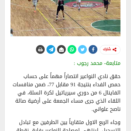
شارك
متابعة- محمد رجوب :
حقق نادي النواعير انتصاراً مهماً على حساب
حمص الفداء بنتيجة 91 مقابل 77، ضمن منافسات
الفاينال 6 من دوري سيرياتيل لكرة السلة، في
اللقاء الذي جرى مساء الجمعة على أرضية صالة
ناصح علواني.
وجاء الربع الاول متقارباً بين الطرفين مع تبادل
التسجيل، لينتهي لمصلحة النواعير بفارق نقطة