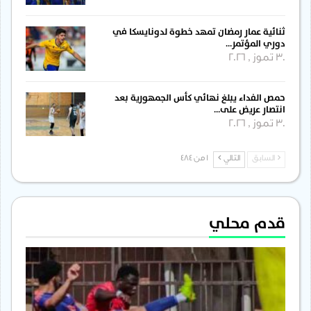
ثنائية عمار رمضان تمهد خطوة لدونايسكا في
دوري المؤتمر…
30 تموز , 2026
حمص الفداء يبلغ نهائي كأس الجمهورية بعد
انتصار عريض على…
30 تموز , 2026
السابق
التالي
1 من 484
قدم محلي