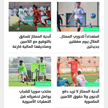
رياضة محلية
قدم محلي
استعداداً للدوري الممتاز..
أندية الممتاز تتسابق
الهلال يبرم صفقتين
بالتوقيع مع اللاعبين
جديدتين
وصناديقها المالية فارغة
قدم محلي
رياضة محلية
أندية الممتاز لا تريد دفع
منتخب سوريا للشباب
الديون ولا حقوق اللاعبين
يواصل تحضيراته قبل
المكسورة
التصفيات الآسيوية