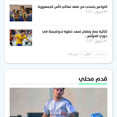
النواعير ينسحب من نصف نهائي كأس الجمهورية
31 تموز , 2026
ثنائية عمار رمضان تمهد خطوة لدونايسكا في
دوري المؤتمر…
30 تموز , 2026
السابق
التالي
1 من 484
قدم محلي