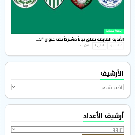
رياضة محلية
الأندية الهابطة تطلق بياناً مشتركاً تحت عنوان “لا…
السابق
التالي
1 من 1٬700
الأرشيف
الأرشيف
أرشيف الأعداد