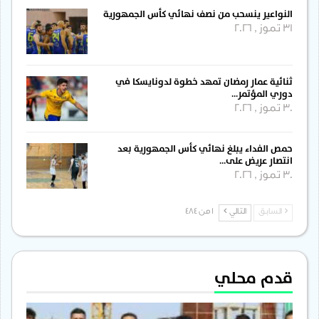
النواعير ينسحب من نصف نهائي كأس الجمهورية
31 تموز , 2026
ثنائية عمار رمضان تمهد خطوة لدونايسكا في
دوري المؤتمر…
30 تموز , 2026
حمص الفداء يبلغ نهائي كأس الجمهورية بعد
انتصار عريض على…
30 تموز , 2026
السابق
التالي
1 من 484
قدم محلي