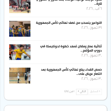
لكرة…
6 آب , 2026
النواعير ينسحب من نصف نهائي كأس الجمهورية
31 تموز , 2026
ثنائية عمار رمضان تمهد خطوة لدونايسكا في
دوري المؤتمر…
30 تموز , 2026
حمص الفداء يبلغ نهائي كأس الجمهورية بعد
انتصار عريض على…
30 تموز , 2026
السابق
التالي
1 من 484