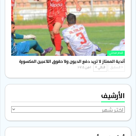
قدم محلي
أندية الممتاز لا تريد دفع الديون ولا حقوق اللاعبين المكسورة
السابق
التالي
1 من 1٬704
الأرشيف
الأرشيف