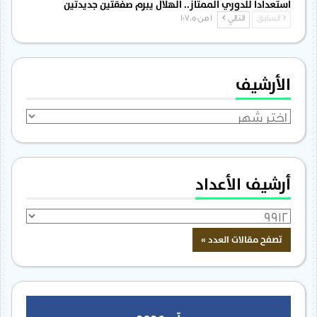
استعداداً للدوري الممتاز.. الهلال يبرم صفقتين جديدتين
السابق
التالي
1 من 1٬705
الأرشيف
الأرشيف
أرشيف الأعداد