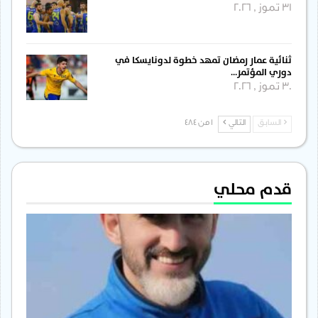
31 تموز , 2026
ثنائية عمار رمضان تمهد خطوة لدونايسكا في
دوري المؤتمر…
30 تموز , 2026
السابق
التالي
1 من 484
قدم محلي