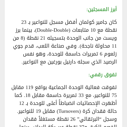
أبرز المسجلين:
كان جامير كولمان أفضل مسجل للنواعير بـ 23
نقطة مع 10 متابعات (Double-Double)، بينما برز
ويست من جانب الوحدة بتسجيله 21 نقطة (8 من
11 محاولة ناجحة). وفي صناعة اللعب، قدم جوي
زلعوم 6 تمريرات حاسمة للوحدة، وهو نفس
الرصيد الذي سجله دارنيل بورغين مع النواعير.
تفوق رقمي:
تفوقت فعالية الوحدة الجماعية بواقع 119 مقابل
75 للنواعير، مع 33 تمريرة حاسمة مقابل 18. كما
أظهرت الإحصائيات انضباطاً أعلى للوحدة بـ 12
حالة فقدان كرة (Turnovers) مقابل 19 للنواعير.
وسجل “البرتقالي” 26 نقطة مستغلاً فقدان
الخصم للكرة، و37 نقطة عبر دكة البدلاء، بينما