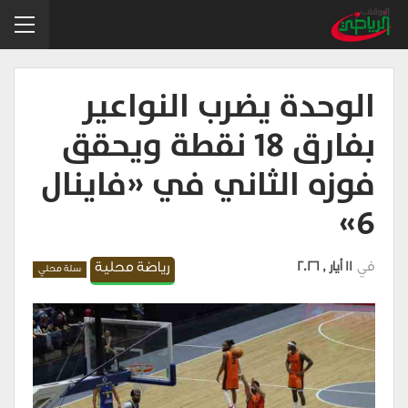
الوحدة يضرب النواعير
بفارق 18 نقطة ويحقق
فوزه الثاني في «فاينال
6»
في
11 أيار , 2026
رياضة محلية
سلة محلي