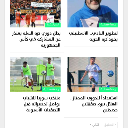
رياضة محلية
اهم الاخبار
لتطوير النادي.. الاسطنبلي
بطل دوري كرة السلة يعتذر
يقود كرة الحرية
عن المشاركة في كأس
الجمهورية
رياضة محلية
رياضة محلية
استعداداً للدوري الممتاز..
منتخب سوريا للشباب
الهلال يبرم صفقتين
يواصل تحضيراته قبل
جديدتين
التصفيات الآسيوية
السابق
التالي