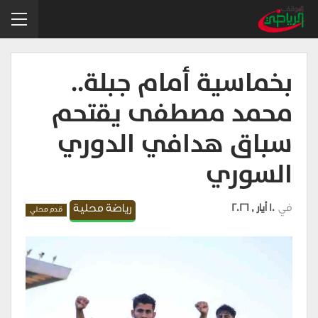
بخماسية أمام جبلة..
محمد مصطفى يقتحم
سباق هدافي الدوري
السوري
في
10 أيار , 2026
رياضة محلية
قدم محلي