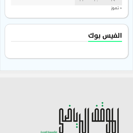
31
30
29
« تموز
الفيس بوك