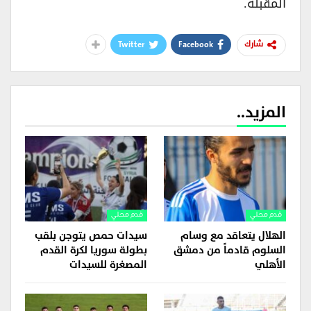
المقبلة.
Twitter
Facebook
شارك
المزيد..
قدم محلي
قدم محلي
الهلال يتعاقد مع وسام
سيدات حمص يتوجن بلقب
السلوم قادماً من دمشق
بطولة سوريا لكرة القدم
الأهلي
المصغرة للسيدات