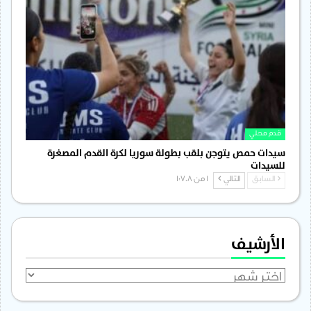
قدم محلي
سيدات حمص يتوجن بلقب بطولة سوريا لكرة القدم المصغرة
للسيدات
السابق
التالي
1 من 1٬708
الأرشيف
الأرشيف