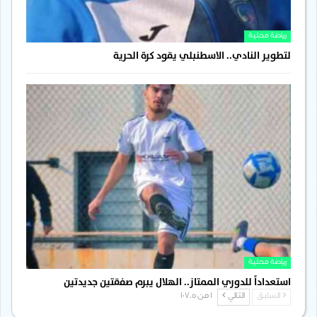
رياضة محلية
لتطوير النادي.. الاسطنبلي يقود كرة الحرية
رياضة محلية
استعداداً للدوري الممتاز.. الهلال يبرم صفقتين جديدتين
السابق
التالي
1 من 1٬705