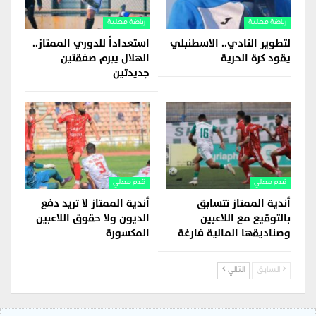
رياضة محلية
رياضة محلية
لتطوير النادي.. الاسطنبلي
استعداداً للدوري الممتاز..
يقود كرة الحرية
الهلال يبرم صفقتين
جديدتين
قدم محلي
قدم محلي
أندية الممتاز تتسابق
أندية الممتاز لا تريد دفع
بالتوقيع مع اللاعبين
الديون ولا حقوق اللاعبين
وصناديقها المالية فارغة
المكسورة
السابق
التالي