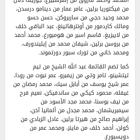
المحمد وأحمد فاروق من إلفرسبيرغ، جوزيف دلال
من فيكتوريا برلين، عامر عمار من دينامو درسدن،
محمد وحيد حجي من ساربروكن، حسن حسو
ومالك كاردمور من أونترهاتينغ، عبد الباقي خلف
من لايبزيغ، قاسم اسبر من هومبورغ، محمد أحمد
من بروسن برلين، شيفان محمد من إيليندورف،
ومحمد خاني من تورك سبور دورتموند.
كما تضم القائمة عبد الله الشيخ من تيم
تيتشينو، تامر وتي من زيمبرو، عمر نبوت من رودا،
عمر شيخ يوسف من أبابل سيك، محمد رمضان من
غيفله، محمود كيكي من ساندفيكن، نعيم فرح
من نيف بوسنا، محمد مجد الأسود من
سيمبريشمان، محمد مجدل من ألمانيا آخن،
إبراهيم صالح من هيرتا برلين، عادل الزبادي من
كولن، أحمد خلف من ماينز، ومحمد عمر من
دويسبورغ.