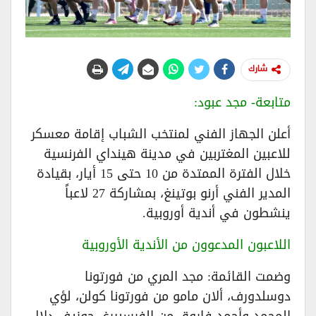
شارك
متابعة- مجد عبود:
أعلن الجهاز الفني لمنتخب الشباب إقامة معسكر
للاعبين المغتربين في مدينة هينداي الفرنسية
خلال الفترة الممتدة من 10 حتى 15 أيار، بقيادة
المدير الفني أرنو بوتينغ، بمشاركة 27 لاعباً
ينشطون في أندية أوروبية.
اللاعبون المدعوون من الأندية الأوروبية
وضمت القائمة: مجد المري من فورتونا
دوسلدورف، ألان مامو من فورتونا كولن، لؤي