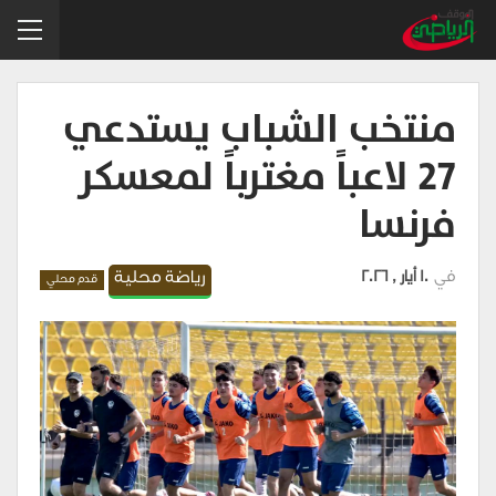
منتخب الشباب يستدعي
27 لاعباً مغترباً لمعسكر
فرنسا
في
10 أيار , 2026
رياضة محلية
قدم محلي