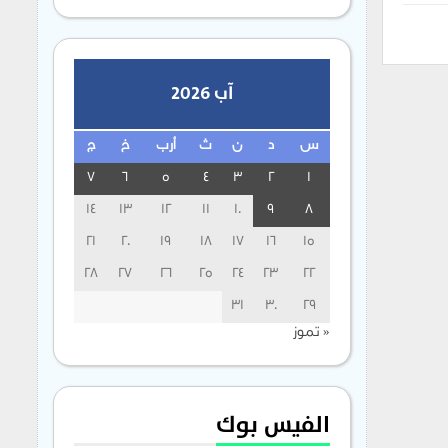
آب 2026
س
د
ن
ث
أرب
خ
ج
7
6
5
4
3
2
1
14
13
12
11
10
9
8
21
20
19
18
17
16
15
28
27
26
25
24
23
22
31
30
29
« تموز
الفيس بوك