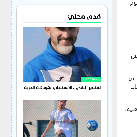
وم
قدم محلي
يل
سير
رياضة محلية
ات
لتطوير النادي.. الاسطنبلي يقود كرة الحرية
نية،