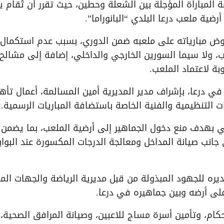
مة المباراة المؤجلة بين الشعلة وحطين، حيث تقرر أن تُقام ي
خوض مبارياته على ملعبه ضمن الدوري، بسبب عدم استكمال
، ولا سيما السورين الخارجي والداخلي، إضافة إلى مشالح
ة لاعتماد الملعب.
في درعا، بإشراف مدير المديرية أمين المسالمة، أعمال تأه
 التنظيمية والفنية الخاصة باستضافة المباريات الرسمية.
بهدف منع دخول الجماهير إلى أرضية الملعب، بما يضمن 
 جانب صيانة المداخل ومعالجة الدرجات المكسورة عند البواب
ره للجهود المبذولة من قبل مديرية الرياضة والجهات المع
على أرضه وبين جماهيره في درعا.
كام، وتأمين أسرة مساج للاعبين، وصيانة المرافق الصحية،