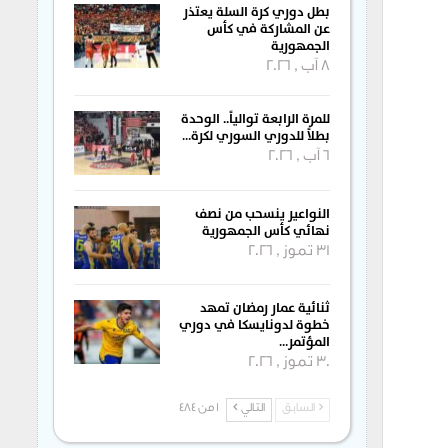
بطل دوري كرة السلة يعتذر
عن المشاركة في كأس
الجمهورية
8 آب , 2026
للمرة الرابعة توالياً.. الوحدة
بطلاً للدوري السوري لكرة…
6 آب , 2026
النواعير ينسحب من نصف
نهائي كأس الجمهورية
31 تموز , 2026
ثنائية عمار رمضان تمهد
خطوة لدونايسكا في دوري
المؤتمر…
30 تموز , 2026
السابق
التالي
1 من 484