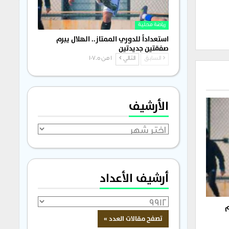
رياضة محلية
استعداداً للدوري الممتاز.. الهلال يبرم
صفقتين جديدتين
السابق
التالي
1 من 1٬705
الأرشيف
الأرشيف
أرشيف الأعداد
م