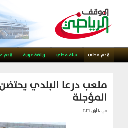
قدم محلي
سلة محلي
رياضة عربية
قدم ع
ملعب درعا البلدي يحتض
المؤجلة
في
10 أيار , 2026