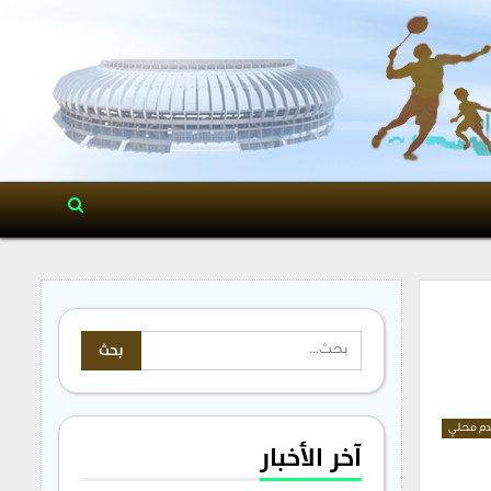
م محلي
آخر الأخبار