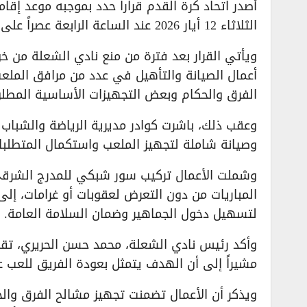
أصدر اتحاد كرة القدم قراراً حدد بموجبه موعد إقا
الثلاثاء 12 أيار 2026 عند الساعة الرابعة عصراً على أرضية ملعب درعا البلدي “البانوراما”.
ويأتي القرار بعد فترة من منع نادي الشعلة من 
أعمال الصيانة والتأهيل في عدد من مرافق الملعب
الفرق والحكام وبعض التجهيزات الأساسية المطلوب
وعقب ذلك، باشرت كوادر مديرية الرياضة والشباب 
وصيانة شاملة لتجهيز الملعب واستكمال المتطلبات
وشملت الأعمال تركيب سور شبكي للمدرج الشرقي 
المباريات من دون التعرض لعقوبات أو غرامات، إلى
لتسهيل دخول الجماهير وضمان السلامة العامة.
وأكد رئيس نادي الشعلة، محمد حسن الحريري، تقدي
مشيراً إلى أن الهدف يتمثل بعودة الفريق للعب 
ويذكر أن الأعمال تضمنت تجهيز مشالح الفرق والح