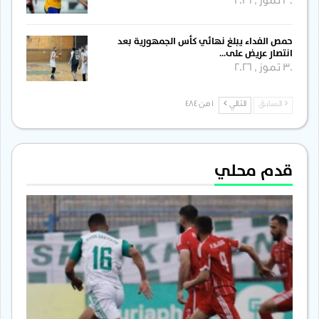
30 تموز , 2026
حمص الفداء يبلغ نهائي كأس الجمهورية بعد
انتصار عريض على…
30 تموز , 2026
السابق
التالي
1 من 484
قدم محلي