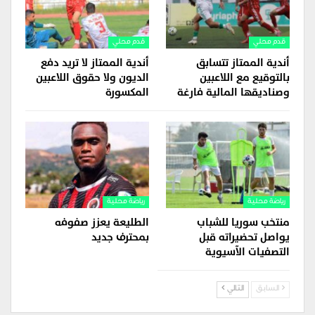
قدم محلي
قدم محلي
أندية الممتاز تتسابق
أندية الممتاز لا تريد دفع
بالتوقيع مع اللاعبين
الديون ولا حقوق اللاعبين
وصناديقها المالية فارغة
المكسورة
رياضة محلية
رياضة محلية
منتخب سوريا للشباب
الطليعة يعزز صفوفه
يواصل تحضيراته قبل
بمحترف جديد
التصفيات الآسيوية
السابق
التالي