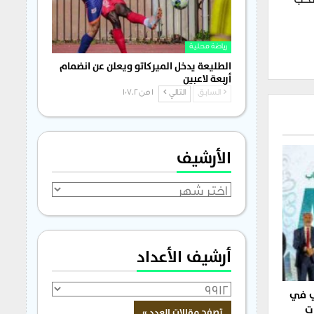
رياضة محلية
الطليعة يدخل الميركاتو ويعلن عن انضمام
أربعة لاعبين
السابق
التالي
1 من 1٬702
الأرشيف
الأرشيف
أرشيف الأعداد
ي في
ت