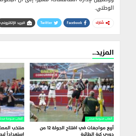
الوطني.
Facebook
Twitter
البريد الإلكتروني
شارك
المزيد..
ألعاب منوعة محلي
ألعاب منوعة محل
أربع مواجهات في افتتاح الجولة 12 من
منتخب المصار
دوري كرة الطائرة
استعداداً لب