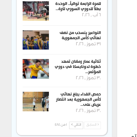
للمرة الرابعة توالياً.. الوحدة
بطلاً للدوري السوري لكرة…
6 آب , 2026
النواعير ينسحب من نصف
نهائي كأس الجمهورية
31 تموز , 2026
ثنائية عمار رمضان تمهد
خطوة لدونايسكا في دوري
المؤتمر…
30 تموز , 2026
حمص الفداء يبلغ نهائي
كأس الجمهورية بعد انتصار
عريض على…
30 تموز , 2026
السابق
التالي
1 من 484
لتي