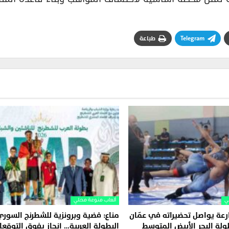
Telegram
طباعة
ي
ألعاب منوعة محلي
عة يواصل تحضيراته في عمّان
مناع: فضية وبرونزية للشطرنج السور
طولة البحر الأبيض المتوسط
البطولة العربية… إنجاز يفوق التوقعا