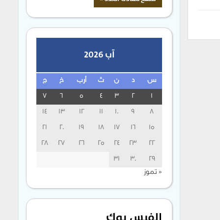
آب 2026
س
د
ن
ث
أرب
خ
ج
7
6
5
4
3
2
1
14
13
12
11
10
9
8
21
20
19
18
17
16
15
28
27
26
25
24
23
22
31
30
29
« تموز
الفيس بوك