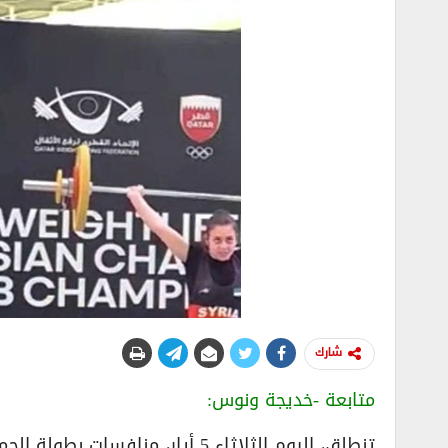
شارك
متابعة -خديجة ونوس:
تنطلق، اليوم الثلاثاء 5 أيار، من