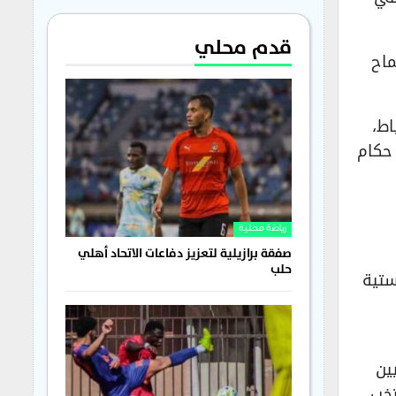
قدم محلي
ماح
اط،
 حكام
رياضة محلية
صفقة برازيلية لتعزيز دفاعات الاتحاد أهلي
حلب
ستية
ين
تخب