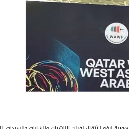
افسات بطولة الجمهورية لرفع الأثقال لفئات الناشئات والشابات والسيدات، ا