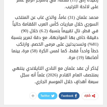
رصيده إلى (11) نقطة، في بالمركز الرابع عشر
على لائحة الترتيب.
محمد عثمان (31) عاماً، والذي غاب عن المنتخب
السوري خلال مباريات كأس العرب المُقامة حالياً
في قطر، نال تقييماً بنسبة (6.2) خلال (90)
دقيقة خاض بها المواجهة، مع دقة تمرير بنسبة
(81%) وتسديدتين على مرمى الخصم، وارتكب
خطأ واحداً فقط، كما لمس الكرة (58) مرة، بينما
أضاعها (19) مرة.
يُذكر أن عقد عثمان مع النادي التايلاندي ينتهي
بمنتصف العام القادم (2026) علماً أنه سجّل
سبعة أهدافٍ خلال الموسم الجاري.
Twitter
Facebook
شارك