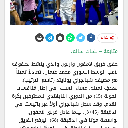
شارك
متابعة – نشأت سالم:
حقق فريق لامفون واريور، والذي ينشط بصفوفه
لاعب الوسط السوري محمد عثمان، تعادلاً ثميناً
مع مضيفه شيانجراي يونايتد (تاسع الترتيب)،
بهدفٍ لمثله، مساء السبت، في إطار مُنافسات
الجولة (15) من الدوري التايلاندي للمحترفين بكرة
القدم، وقد سجل شيانجراي أولاً عبر باتيستا في
الدقيقة (45+3)، بينما عادل فريق لامفون،
بواسطة موتا في الدقيقة (68)، ليرفع الفريق