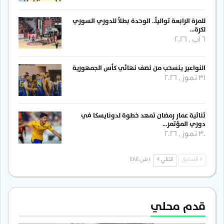
للمرة الرابعة توالياً.. الوحدة بطلاً للدوري السوري
لكرة…
6 آب , 2026
النواعير ينسحب من نصف نهائي كأس الجمهورية
31 تموز , 2026
ثنائية عمار رمضان تمهد خطوة لدونايسكا في
دوري المؤتمر…
30 تموز , 2026
السابق
التالي
1 من 484
قدم محلي