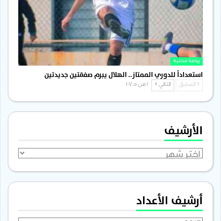
رياضة محلية
استعداداً للدوري الممتاز.. الهلال يبرم صفقتين جديدتين
السابق
التالي
1 من 1٬705
الأرشيف
الأرشيف
أرشيف الأعداد