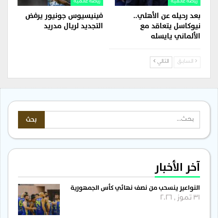
رياضة عالمية
رياضة عالمية
بعد رحيله عن الأهلي..
فينيسيوس جونيور يرفض
نيوكاسل يتعاقد مع
التجديد لريال مدريد
الألماني يايسله
السابق
التالي
آخر الأخبار
النواعير ينسحب من نصف نهائي كأس الجمهورية
31 تموز , 2026