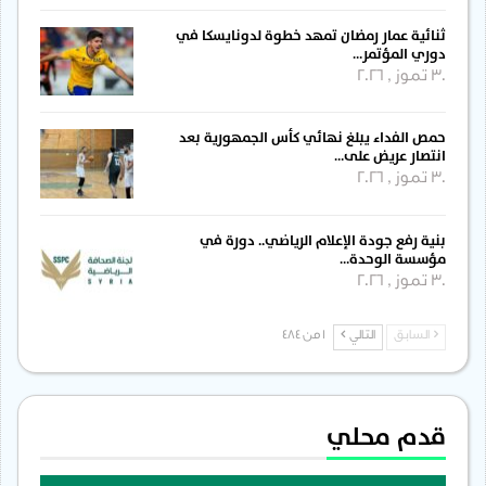
ثنائية عمار رمضان تمهد خطوة لدونايسكا في
دوري المؤتمر…
30 تموز , 2026
حمص الفداء يبلغ نهائي كأس الجمهورية بعد
انتصار عريض على…
30 تموز , 2026
بنية رفع جودة الإعلام الرياضي.. دورة في
مؤسسة الوحدة…
30 تموز , 2026
السابق
التالي
1 من 484
قدم محلي