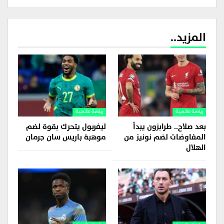
المزيد..
رياضة عالمية
رياضة عالمية
بعد صلاح.. طرابزون يبدأ
ليفربول يتحرك بقوة لضم
المفاوضات لضم نونيز من
موهبة باريس سان جرمان
الهلال