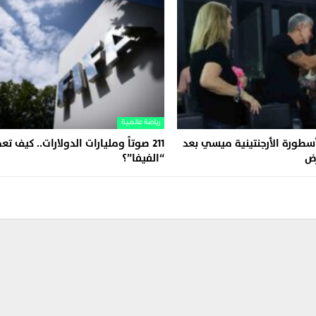
رياضة عالمية
أسطورة الأرجنتينية ميسي بعد
211 صوتاً ومليارات الدولارات.. كيف تع
رض
“الفيفا”؟