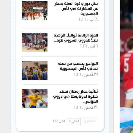
بطل دوري كرة السلة يعتذر
عن المشاركة في كأس
الجمهورية
8 آب , 2026
للمرة الرابعة توالياً.. الوحدة
بطلاً للدوري السوري لكرة…
6 آب , 2026
النواعير ينسحب من نصف
نهائي كأس الجمهورية
31 تموز , 2026
ثنائية عمار رمضان تمهد
خطوة لدونايسكا في دوري
المؤتمر…
30 تموز , 2026
السابق
التالي
1 من 484