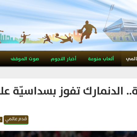
المي
ألعاب منوعة
أخبار النجوم
صوت الموقف
ة.. الدنمارك تفوز بسداسيّة ع
قدم عالمي
م