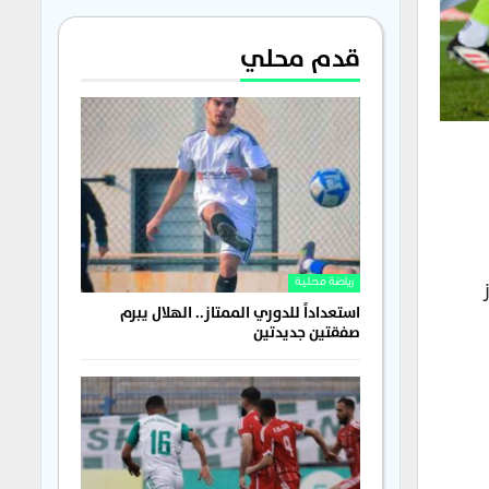
قدم محلي
ز
رياضة محلية
استعداداً للدوري الممتاز.. الهلال يبرم
صفقتين جديدتين