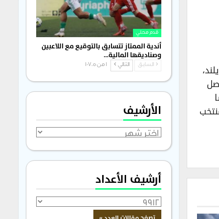
قدم محلي
أندية الممتاز تتسابق بالتوقيع مع اللاعبين
وصناديقها المالية…
راسموس هويلند،
السابق
التالي
1 من 1٬705
اصل
مسا
الأرشيف
مع قبرص (2-2) فيما خسر منتخب
الأرشيف
أرشيف الأعداد