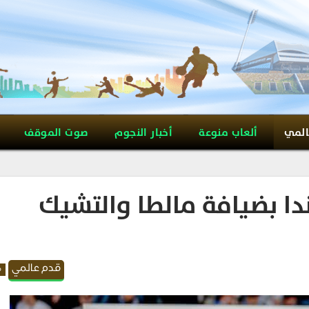
المي
ألعاب منوعة
أخبار النجوم
صوت الموقف
لندا بضيافة مالطا والتشيك
قدم عالمي
م