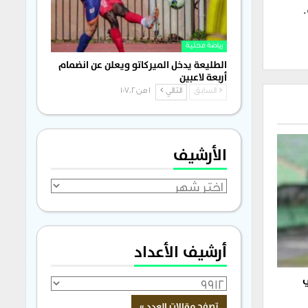
رياضة محلية
الطليعة يدخل الميركاتو ويعلن عن انضمام
أربعة لاعبين
السابق
التالي
1 من 1٬702
الأرشيف
الأرشيف
أرشيف الأعداد
ي