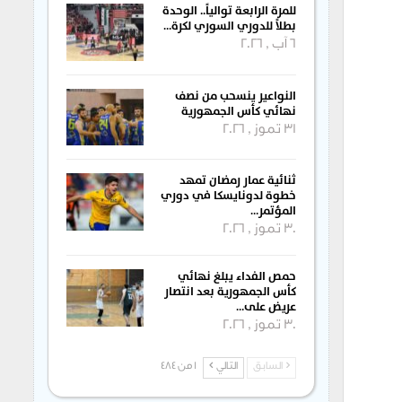
للمرة الرابعة توالياً.. الوحدة
بطلاً للدوري السوري لكرة…
6 آب , 2026
النواعير ينسحب من نصف
نهائي كأس الجمهورية
31 تموز , 2026
ثنائية عمار رمضان تمهد
خطوة لدونايسكا في دوري
المؤتمر…
30 تموز , 2026
حمص الفداء يبلغ نهائي
كأس الجمهورية بعد انتصار
عريض على…
30 تموز , 2026
السابق
التالي
1 من 484