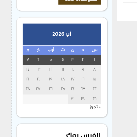
آب 2026
س
د
ن
ث
أرب
خ
ج
7
6
5
4
3
2
1
14
13
12
11
10
9
8
21
20
19
18
17
16
15
28
27
26
25
24
23
22
31
30
29
« تموز
الفيس بوك