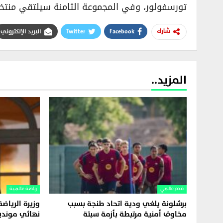
تورسفولور، وفي المجموعة الثامنة سيلتقي منتخ
Facebook
Twitter
البريد الإلكتروني
شارك
المزيد..
قدم عالمي
رياضة عالمية
برشلونة يلغي ودية اتحاد طنجة بسبب
وزيرة الرياضة
مخاوف أمنية مرتبطة بأزمة سبتة
نهائي مونديال 2030 في إ