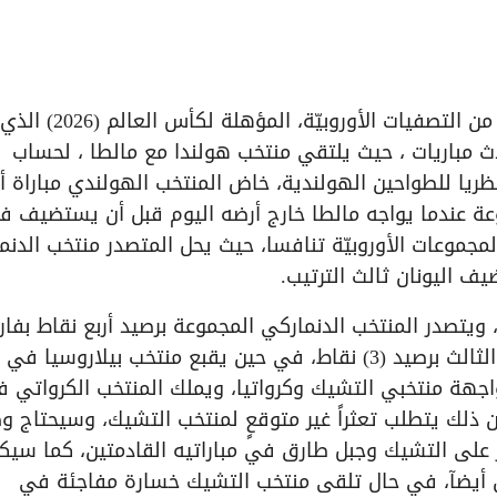
على مدار ستة أيام، تنطلق اليوم الجولة السابعة من التصفيات الأوروبيّة، المؤهلة لكأس العالم (2026) الذي
ث مباريات ، حيث يلتقي منتخب هولندا مع مالطا ، لحساب
يا للطواحين الهولندية، خاض المنتخب الهولندي مباراة أ
عة عندما يواجه مالطا خارج أرضه اليوم قبل أن يستضيف فنل
المجموعات الأوروبيّة تنافسا، حيث يحل المتصدر منتخب الدنم
ف اليونان ثالث الترتيب.
 ويتصدر المنتخب الدنماركي المجموعة برصيد أربع نقاط بفا
الأهداف أمام اسكتلندا، بينما تحتل اليونان المركز الثالث برصيد (3) نقاط، في حين يقبع منتخب بيلاروسيا
، وفي المجموعة (12) ستكون مواجهة منتخبي التشيك وكرواتيا، ويملك المنتخب الكرواتي
ن ذلك يتطلب تعثراً غير متوقعٍ لمنتخب التشيك، وسيحتاج 
مركز الثالث في (2022) إلى الفوز على التشيك وجبل طارق في مباراتيه القادمتين، كما س
ن أيضآ، في حال تلقى منتخب التشيك خسارة مفاجئة في