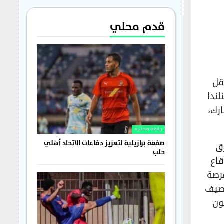
قدم محلي
قل
ندا
ارك،
رياضة محلية
صفقة برازيلية لتعزيز دفاعات الاتحاد أهلي
رق
حلب
 في قاع
 فرصة
وصيف
يكون