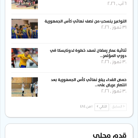
6 آب , 2026
النواعير ينسحب من نصف نهائي كأس الجمهورية
31 تموز , 2026
ثنائية عمار رمضان تمهد خطوة لدونايسكا في
دوري المؤتمر…
30 تموز , 2026
حمص الفداء يبلغ نهائي كأس الجمهورية بعد
انتصار عريض على…
30 تموز , 2026
السابق
التالي
1 من 484
قدم محلي