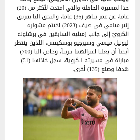
حدا لمسيرة الحافلة والتي امتدت لأكثر من (20)
عاما، عن عمر يناهز (36) عاما، والتحق ألبا بفريق
إنتر ميامي في صيف (2023) اختتم مشواره
الكرويّ إلى جانب زميليه السابقين في برشلونة
ليونيل ميسي وسيرجيو بوسكيتس، اللذين ينتظر
أيضآ أن يعلنا اعتزالهما قريبآ، وخاض ألبا (700)
مباراة في مسيرته الكروية، سجل خلالها (51)
هدفا وصنع (135) أخرى.