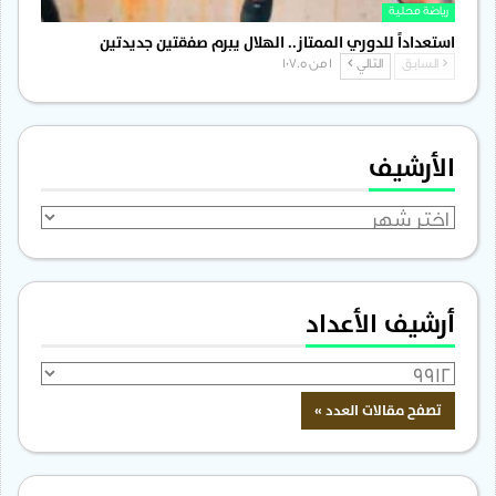
رياضة محلية
استعداداً للدوري الممتاز.. الهلال يبرم صفقتين جديدتين
السابق
التالي
1 من 1٬705
الأرشيف
الأرشيف
أرشيف الأعداد