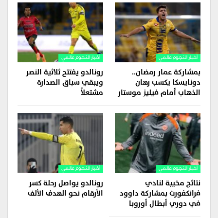
أخبار النجوم عالمي
أخبار النجوم عالمي
بمشاركة عمار رمضان..
رونالدو يفتتح ثلاثية النصر
دونايسكا يكسب رهان
ويبقي سباق الصدارة
الذهاب أمام فيليز موستار
مشتعلاً
أخبار النجوم عالمي
أخبار النجوم عالمي
نتائج مخيبة لنادي
رونالدو يواصل رحلة كسر
فرانكفورت بمشاركة داوود
الأرقام نحو الهدف الألف
في دوري أبطال أوروبا