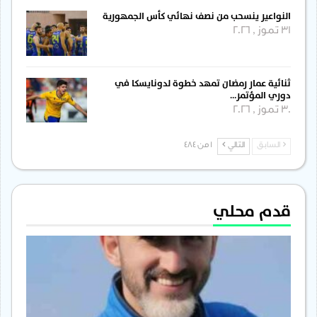
النواعير ينسحب من نصف نهائي كأس الجمهورية
31 تموز , 2026
ثنائية عمار رمضان تمهد خطوة لدونايسكا في
دوري المؤتمر…
30 تموز , 2026
السابق
التالي
1 من 484
قدم محلي