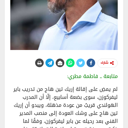
شارك
متابعة ــ فاطمة مطري:
لم يمضِ على إقالة إريك تين هاج من تدريب باير
ليفركوزن، سوى بضعة أسابيع، إلّا أن المدرب
الهولندي قريبٌ من عودة مذهلة، ويبدو أن إريك
تين هاج على وشك العودة إلى منصب المدير
الفني بعد رحيله عن باير ليفركوزن، وفقًا لما