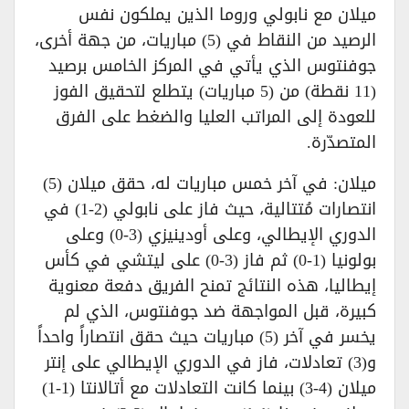
ميلان مع نابولي وروما الذين يملكون نفس
الرصيد من النقاط في (5) مباريات، من جهة أخرى،
جوفنتوس الذي يأتي في المركز الخامس برصيد
(11 نقطة) من (5 مباريات) يتطلع لتحقيق الفوز
للعودة إلى المراتب العليا والضغط على الفرق
المتصدّرة.
ميلان: في آخر خمس مباريات له، حقق ميلان (5)
انتصارات مُتتالية، حيث فاز على نابولي (2-1) في
الدوري الإيطالي، وعلى أودينيزي (3-0) وعلى
بولونيا (1-0) ثم فاز (3-0) على ليتشي في كأس
إيطاليا، هذه النتائج تمنح الفريق دفعة معنوية
كبيرة، قبل المواجهة ضد جوفنتوس، الذي لم
يخسر في آخر (5) مباريات حيث حقق انتصاراً واحداً
و(3) تعادلات، فاز في الدوري الإيطالي على إنتر
ميلان (4-3) بينما كانت التعادلات مع أتالانتا (1-1)