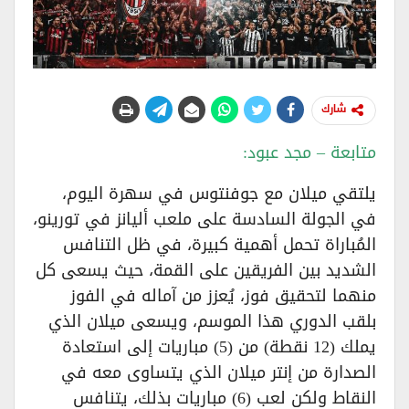
شارك
متابعة – مجد عبود:
يلتقي ميلان مع جوفنتوس في سهرة اليوم،
في الجولة السادسة على ملعب أليانز في تورينو،
المُباراة تحمل أهمية كبيرة، في ظل التنافس
الشديد بين الفريقين على القمة، حيث يسعى كل
منهما لتحقيق فوز، يُعزز من آماله في الفوز
بلقب الدوري هذا الموسم، ويسعى ميلان الذي
يملك (12 نقطة) من (5) مباريات إلى استعادة
الصدارة من إنتر ميلان الذي يتساوى معه في
النقاط ولكن لعب (6) مباريات بذلك، يتنافس