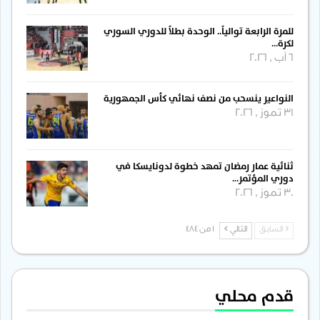
للمرة الرابعة توالياً.. الوحدة بطلاً للدوري السوري
لكرة…
6 آب , 2026
النواعير ينسحب من نصف نهائي كأس الجمهورية
31 تموز , 2026
ثنائية عمار رمضان تمهد خطوة لدونايسكا في
دوري المؤتمر…
30 تموز , 2026
السابق
التالي
1 من 484
قدم محلي