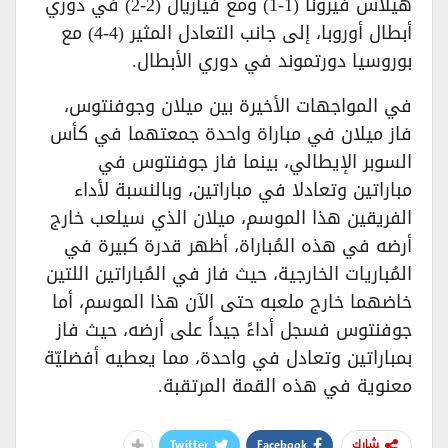
هيلاس فيرونا (1-1) ومع فياريال (2-2) في دوري
أبطال أوروبا، إلى جانب التعادل المثير (4-4) مع
بوروسيا دورتموند في دوري الأبطال.
في المواجهات الأخيرة بين ميلان وجوفنتوس،
فاز ميلان في مباراة واحدة جمعتهما في كأس
السوبر الإيطالي، بينما فاز جوفنتوس في
مباراتين وتعادلا في مباراتين، وبالنسبة لأداء
الفريقين هذا الموسم، ميلان الذي سيلعب خارج
أرضه في هذه المُباراة، أظهر قدرة كبيرة في
المُباريات الخارجية، حيث فاز في المُباراتين اللتين
خاضهما خارج ملعبه حتى الآن هذا الموسم، أما
جوفنتوس فسجل أداءً جيداً على أرضه، حيث فاز
بمباراتين وتعادل في واحدة، مما يعطيه أفضليّة
معنوية في هذه القمة المرتقبة.
Twitter
Facebook
شارك