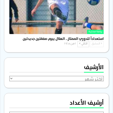
رياضة محلية
استعداداً للدوري الممتاز.. الهلال يبرم صفقتين جديدتين
السابق
التالي
1 من 1٬705
الأرشيف
الأرشيف
أرشيف الأعداد