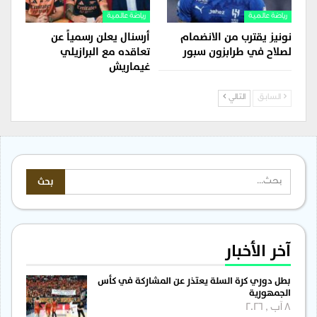
رياضة عالمية
رياضة عالمية
نونيز يقترب من الانضمام
أرسنال يعلن رسمياً عن
لصلاح في طرابزون سبور
تعاقده مع البرازيلي
غيماريش
السابق
التالي
آخر الأخبار
بطل دوري كرة السلة يعتذر عن المشاركة في كأس
الجمهورية
8 آب , 2026