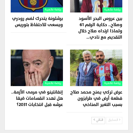
رياضة عالمية
رياضة عالمية
بين عروس البحر الأسود
برشلونة يتحرك لضم رودري
وصلاح.. حكاية الرقم 61
ويسعى للاحتفاظ بتوريس
ولماذا ارتداه صلاح خلال
التقديم مع نادي…
رياضة عالمية
رياضة عالمية
عرض تركي يمنح محمد صلاح
إنفانتينو في مرمى الأزمة..
قطعة أرض في طرابزون
هل تهدد انقسامات فيفا
بسبب التغير المناخي
عرشه قبل انتخابات 2031؟
السابق
التالي