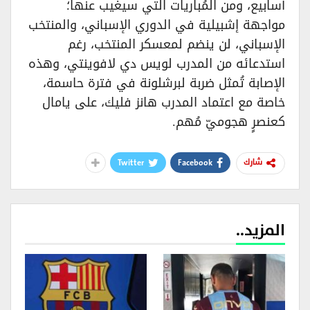
أسابيع، ومن المُباريات التي سيغيب عنها؛
مواجهة إشبيلية في الدوري الإسباني، والمنتخب
الإسباني، لن ينضم لمعسكر المنتخب، رغم
استدعائه من المدرب لويس دي لافوينتي، وهذه
الإصابة تُمثل ضربة لبرشلونة في فترة حاسمة،
خاصة مع اعتماد المدرب هانز فليك، على يامال
كعنصرٍ هجوميّ مُهم.
Twitter
Facebook
شارك
المزيد..