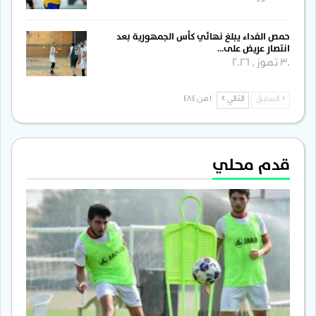
حمص الفداء يبلغ نهائي كأس الجمهورية بعد
انتصار عريض على…
30 تموز , 2026
السابق
التالي
1 من 484
قدم محلي