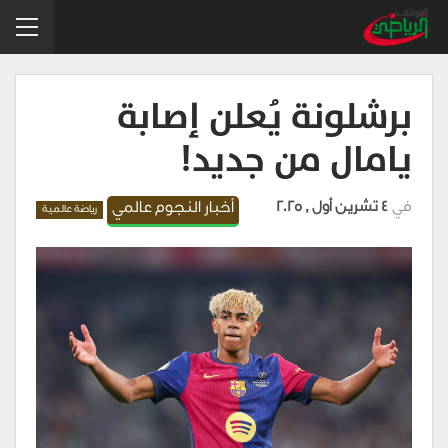
برشلونة يُعلن إصابة
يامال من جديد!
في
4 تشرين أول , 2025
أخبار النجوم عالمي
رياضة عالمية