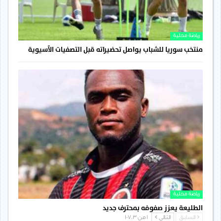
رياضة محلية
منتخب سوريا للشباب يواصل تحضيراته قبل التصفيات الآسيوية
رياضة محلية
الطليعة يعزز صفوفه بمحترف جديد
السابق
التالي
1 من 1٬703