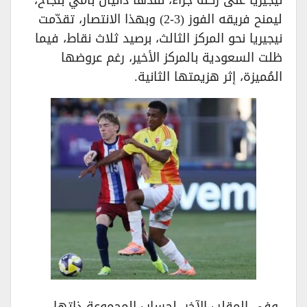
نيجيريا على ركلة جزاء، نفذها دانيال بامي بنجاح،
ليمنح فريقه الفوز (3-2) وبهذا الانتصار، تقدّمت
نيجيريا نحو المركز الثالث، برصيد ثلاث نقاط، فيما
ظلت السعودية بالمركز الأخير، رغم عروضها
المُميزة، إثر هزيمتها الثانية.
وفي المقلب الآخر، لحساب المجموعة ذاتها،