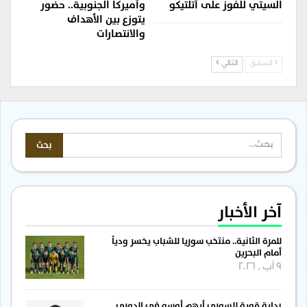
السيتي للفوز على أتلتيكو
وأميركا الجنوبية.. حضور
يتوزع بين الأهداف
والانتصارات
السابق
التالي
آخر الأخبار
للمرة الثانية.. منتخب سوريا للشباب يخسر ودياً
أمام البحرين
9 آب , 2026
بداية قوية للسوري أيهم أوسو في الدوري