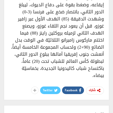
إيقاعه، وضغط بقوة على دفاع الديوك، ليبلغ
الدور الثاني، بانتصار ضخمٍ على فرنسا (3-0)
وشهدت الدقيقة (85) الهدف الأول عبر زافير
غوزو، قبل أن يعود نجم اللقاء غوزو، ويصنع
الهدف الثاني لزميله بروكلين راينز (88) فيما
اختتم ماركوس زامبرانو الثلاثيّة في الوقت بدل
الضائع (90+2) ولحساب المجموعة الخامسة أيضاً،
أنعشت جنوب إفريقيا آمالها ببلوغ الدور الثاني،
لبطولة كأس العالم للشباب تحت (20) عاماً،
باكتساح شباب كاليدونيا الجديدة، بخماسيّة
بيضاء.
Twitter
Facebook
شارك