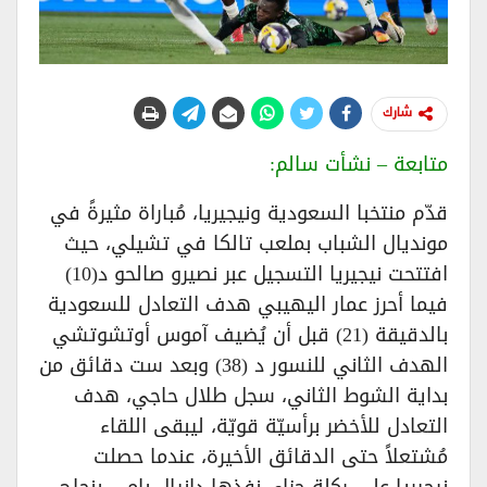
شارك
متابعة – نشأت سالم:
قدّم منتخبا السعودية ونيجيريا، مُباراة مثيرةً في
مونديال الشباب بملعب تالكا في تشيلي، حيث
افتتحت نيجيريا التسجيل عبر نصيرو صالحو د(10)
فيما أحرز عمار اليهيبي هدف التعادل للسعودية
بالدقيقة (21) قبل أن يُضيف آموس أوتشوتشي
الهدف الثاني للنسور د (38) وبعد ست دقائق من
بداية الشوط الثاني، سجل طلال حاجي، هدف
التعادل للأخضر برأسيّة قويّة، ليبقى اللقاء
مُشتعلاً حتى الدقائق الأخيرة، عندما حصلت