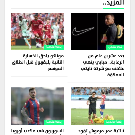
المزيد..
قدم عالمي
رياضة عالمية
بعد عشرين عام من
موناكو يلحق الخسارة
الرعاية.. مبابي ينهي
الثانية بليفربول قبل انطلاق
علاقته مع شركة نايكي
الموسم
العملاقة
رياضة عالمية
رياضة عالمية
ثنائية عمر مرموش تقود
السوريون في ملاعب أوروبا