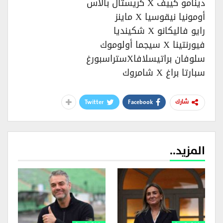
دينامو كييف X كريستال بالاس
أومونيا نيقوسيا X ماينز
رايو فاليكانو X شكينديا
فيورنتينا X سيجما أولوموك
سلوفان براتيسلافاXستراسبورغ
سبارتا براغ X شامروك
Twitter
Facebook
شارك
المزيد..