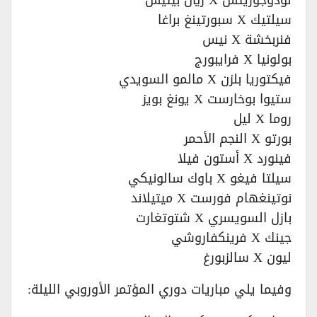
لودوجوريتس X ريال بيتيس
سيلتيك X سبورتينغ براغا
فنربخشة X نيس
بولونيا X فرايبورج
فيكتوريا بلزن X مالمو السويدي
ستيوا بوخارست X يونغ بويز
روما X ليل
بورتو X النجم الأحمر
فينورد X أستون فيلا
سيلتا فيغو X باوك سالونيكي
نوتينغهام فورست X ميتيلاند
بازل السويسري X شتوتغارت
جينك X فرينكفاروشي
ليون X سالزبورغ
وفيما يلي مباريات دوري المؤتمر الأوروبي الليلة: