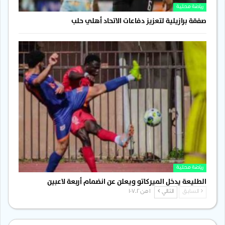
رياضة محلية
صفقة برازيلية لتعزيز دفاعات الاتحاد أهلي حلب
رياضة محلية
الطليعة يدخل الميركاتو ويعلن عن انضمام أربعة لاعبين
السابق
التالي
1 من 1٬702