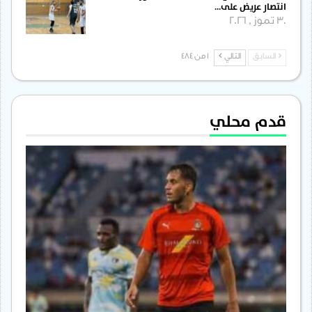
انتصار عريض على…
30 تموز , 2026
السابق
التالي
1 من 484
قدم محلي