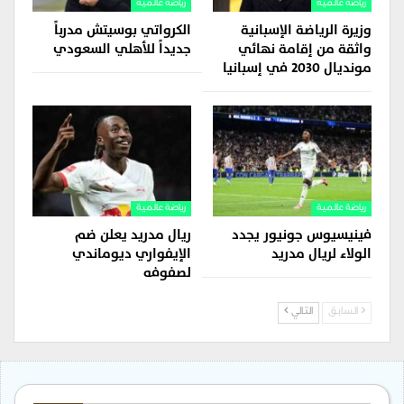
رياضة عالمية
رياضة عالمية
وزيرة الرياضة الإسبانية
الكرواتي بوسيتش مدرباً
واثقة من إقامة نهائي
جديداً للأهلي السعودي
مونديال 2030 في إسبانيا
رياضة عالمية
رياضة عالمية
فينيسيوس جونيور يجدد
ريال مدريد يعلن ضم
الولاء لريال مدريد
الإيفواري ديوماندي
لصفوفه
السابق
التالي