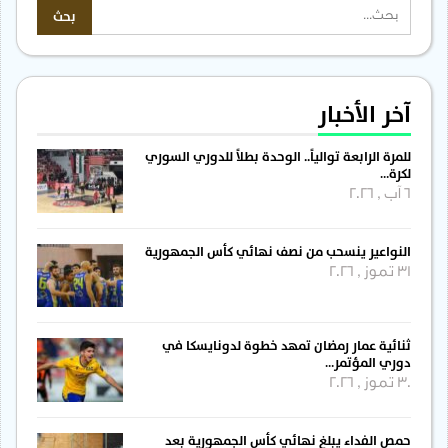
آخر الأخبار
للمرة الرابعة توالياً.. الوحدة بطلاً للدوري السوري
لكرة…
6 آب , 2026
النواعير ينسحب من نصف نهائي كأس الجمهورية
31 تموز , 2026
ثنائية عمار رمضان تمهد خطوة لدونايسكا في
دوري المؤتمر…
30 تموز , 2026
حمص الفداء يبلغ نهائي كأس الجمهورية بعد