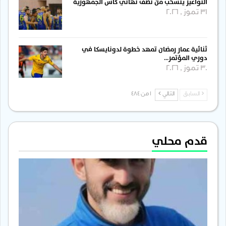
النواعير ينسحب من نصف نهائي كأس الجمهورية
31 تموز , 2026
ثنائية عمار رمضان تمهد خطوة لدونايسكا في
دوري المؤتمر…
30 تموز , 2026
السابق
التالي
1 من 484
قدم محلي