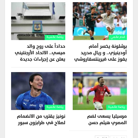
قدم عالمي
رياضة عالمية
برشلونة يخسر أمام
حداداً على روح والد
أودينيزي.. و ريال مدريد
ميسي.. الاتحاد الأرجنتيني
يفوز على فيرينتسفاروشي
يعلن عن إجراءات جديدة
رياضة عالمية
رياضة عالمية
مرسيليا يسعى لضم
نونيز يقترب من الانضمام
المصري هيثم حسن
لصلاح في طرابزون سبور