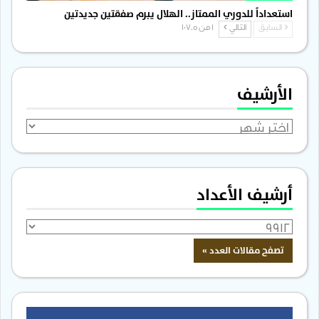
استعداداً للدوري الممتاز.. الهلال يبرم صفقتين جديدتين
السابق
التالي
1 من 1٬705
الأرشيف
الأرشيف
أرشيف الأعداد