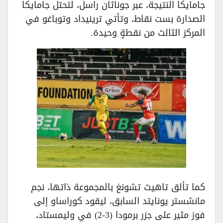
جامايكا النتيجة، عبر جوناثان راسل، لتحتل جامايكا
الصدارة بست نقاط، وتأتي ترينيداد وتوباغو في
المركز الثالث من نقطةٍ وحيدة.
كما تألق تاهيث تشونغ بالمجموعة ذاتها، نجم
مانشستر يونايتد السابق، ليقود كوراساو إلى
فوز مثير على جزر برمودا (3-2) في وليمستاد،