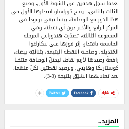
بعدما سجل هدفين في الشوط الأول، وصنع
الثالث بالثاني، ليمنح كوراساو انتصارها الأول في
هذا الدور مع الوصافة، بينما تبقى برمودا في
المركز الرابع والأخير دون أي نقطة، وفي
المجموعة الثالثة، تصدّرت هندوراس المرحلة
الحاسمة باقتدار، إثر فوزها على نيكاراغوا
المُتذيلة، وصاحبة النقطة اليتيمة، بثنائيّة بيضاء،
رافعةً رصيدها لأربع نقاط، ليحتلّ الوصافة منتخبا
كوستاريكا وهايتي، وبرصيد نقطتين لكلّ منهما،
بعد تعادلهما الشيّق بنتيجة (3-3).
Twitter
Facebook
شارك
المزيد..