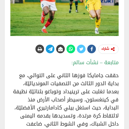
شارك
متابعة – نشأت سالم:
حققت جامايكا فوزها الثاني على التوالي، مع
بداية الدور الثالث من التصفيات الموندياليّة،
بعدما تغلبت على ترينيداد وتوباغو بثنائيّة نظيفة
في كينغستون، وسيطر أصحاب الأرض منذ
البداية، حيث استغل بيلي كادامارتيري الأفضليّة،
لالتقاط كرة مرتدة، وتسديدها بقدمه اليمنى
داخل الشباك، وفي الشوط الثاني، ضاعفت