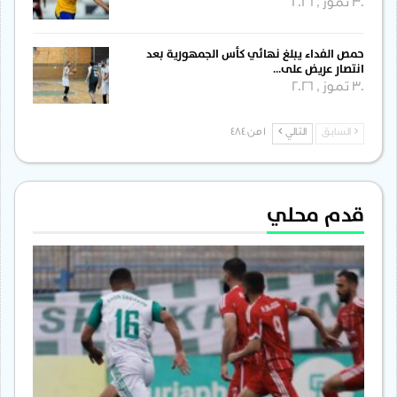
30 تموز , 2026
حمص الفداء يبلغ نهائي كأس الجمهورية بعد
انتصار عريض على…
30 تموز , 2026
السابق
التالي
1 من 484
قدم محلي