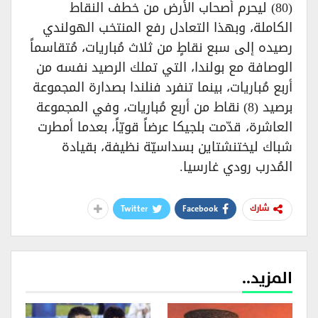
(80) ليحرم أصحاب الأرض من خطف النقاط
الكاملة، وبهذا التعادل رفع المنتخب الهولندي
رصيده إلى سبع نقاطٍ من ثلاث مُباريات، مُتقاسماً
الوصافة مع بولندا، التي تملك الرصيد نفسه من
أربع مُباريات، بينما تنفرد فنلندا بصدارة المجموعة
برصيد (8) نقاط من أربع مُباريات، وفي المجموعة
العاشرة، قدّمت بلجيكا عرضاً قويّاً، بعدما أمطرت
شباك ليختنشتاين بسداسيّة نظيفة، بقيادة
المُدرب رودي غارسيا.
Twitter
Facebook
شارك
المزيد..