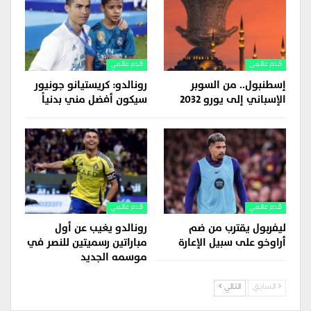
قدم عالمي
قدم عالمي
إسطنبول.. من السوبر
رونالدو: كريستيانو جونيور
الإسباني إلى يورو 2032
سيكون أفضل مني بدنياً
قدم عالمي
قدم عالمي
ليفربول يقترب من ضم
رونالدو يغيب عن أول
أراوخو على سبيل الإعارة
مباراتين رسميتين للنصر في
موسمه الجديد
السابق
التالي