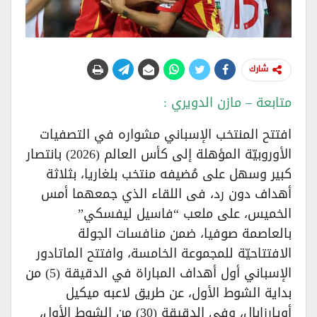
شارك
متابعة – مازن الدويري :
افتتح المنتخب الإسباني مشواره في التصفيات
الأوروبيّة المؤهلة إلى كأس العالم (2026) بانتصار
كبير وسهل على مُضيفه منتخب بلغاريا، بثلاثة
أهداف دون رد، فى اللقاء الذي جمعهما أمس
الخميس، على ملعب “فاسيل ليفسكي”
بالعاصمة صوفيا، ضمن منافسات الجولة
الافتتاحيّة للمجموعة الخامسة، وافتتح الماتادور
الإسباني أول أهداف المباراة في الدقيقة (5) من
بداية الشوط الأول، عن طريق لاعبه ميكيل
أويارزابال، وفي الدقيقة (30) من الشوط الأول،