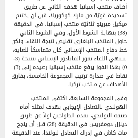
أضاف منتخب إسبانيا هدفه الثاني عن طريق
تسديدة قويّة من مارك كوكوريلا، قبل أن يختتم
ميكيل ميرينو ثلاثيّة منتخب إسبانيا، في الدقيقة
(38) بنهاية الشوط الأول، وفي الشوط الثاني
حاول المنتخب البلغاري تقليص نتيجة اللقاء، ولكن
خط دفاع المنتخب الإسباني كان متماسكاً للغاية،
لينتهي اللقاء بفوز الماتادور الإسباني بنتيجة (3-
0) بهذا الفوز يرفع منتخب إسبانيا رصيده إلى (3)
نقاط في صدارة ترتيب المجموعة الخامسة، بفارق
الأهداف عن منتخب تركيا.
وفي المجموعة السابعة، اكتفى المنتخب
الهولندي بالتعادل الإيجابي بهدف لمثله أمام
ضيفه البولندي، تقدم الطواحين أولاً عن طريق
دينزل دومفريس في الدقيقة (28) قبل أن ينجح
مات كاش في إدراك التعادل لبولندا، عند الدقيقة