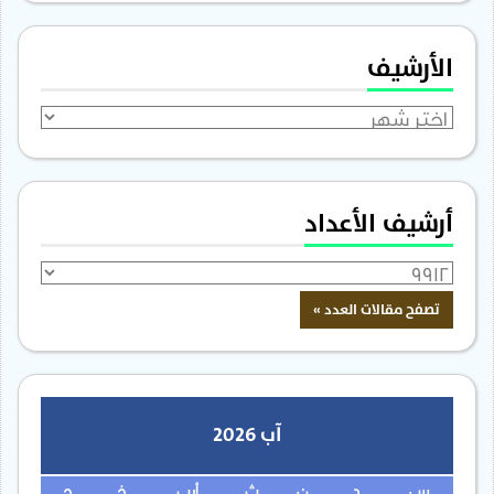
الأرشيف
الأرشيف
أرشيف الأعداد
آب 2026
س
د
ن
ث
أرب
خ
ج