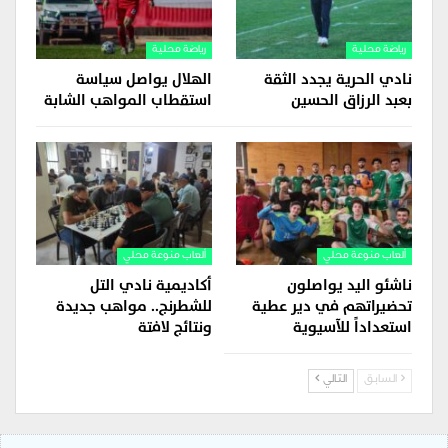
رياضة محلية
رياضة محلية
نادي الحرية يجدد الثقة
الهلال يواصل سياسة
بعبد الرزاق الحسين
استقطاب المواهب الشابة
ألعاب منوعة محلي
ألعاب منوعة محلي
ناشئو اليد يواصلون
أكاديمية نادي التل
تحضيراتهم في دير عطية
للشطرنج.. مواهب جديدة
استعداداً للآسيوية
ونتائج لافتة
السابق
التالي