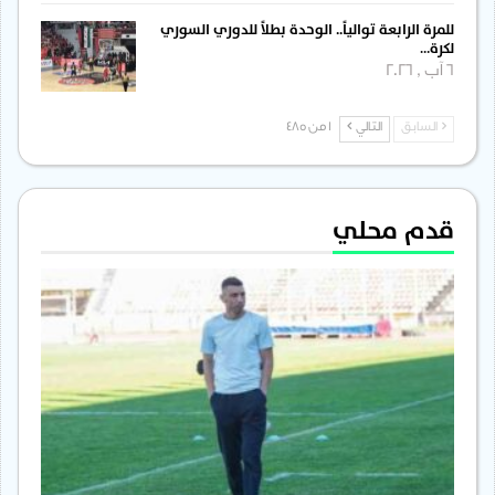
للمرة الرابعة توالياً.. الوحدة بطلاً للدوري السوري
لكرة…
6 آب , 2026
السابق
التالي
1 من 485
قدم محلي