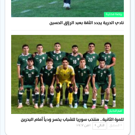
رياضة محلية
نادي الحرية يجدد الثقة بعبد الرزاق الحسين
اهم الاخبار
للمرة الثانية.. منتخب سوريا للشباب يخسر ودياً أمام البحرين
السابق
التالي
1 من 1٬707