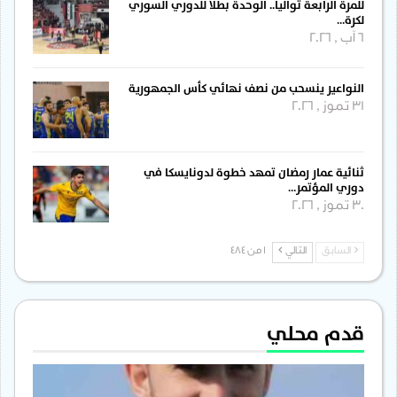
للمرة الرابعة توالياً.. الوحدة بطلاً للدوري السوري
لكرة…
6 آب , 2026
النواعير ينسحب من نصف نهائي كأس الجمهورية
31 تموز , 2026
ثنائية عمار رمضان تمهد خطوة لدونايسكا في
دوري المؤتمر…
30 تموز , 2026
السابق
التالي
1 من 484
قدم محلي