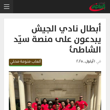
أبطال نادي الجيش
يبدعون على منصة سيّد
الشاطئ
في
1 أيلول , 2025
ألعاب منوعة محلي