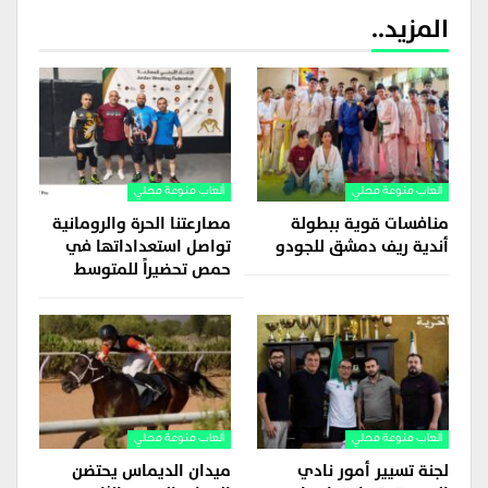
المزيد..
ألعاب منوعة محلي
ألعاب منوعة محلي
منافسات قوية ببطولة
مصارعتنا الحرة والرومانية
أندية ريف دمشق للجودو
تواصل استعداداتها في
حمص تحضيراً للمتوسط
ألعاب منوعة محلي
ألعاب منوعة محلي
لجنة تسيير أمور نادي
ميدان الديماس يحتضن