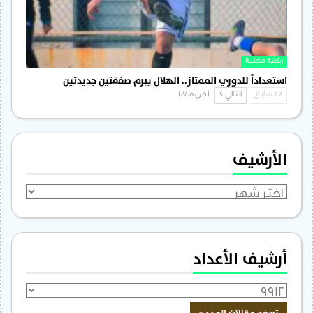
رياضة محلية
استعداداً للدوري الممتاز.. الهلال يبرم صفقتين جديدتين
السابق
التالي
1 من 1٬705
الأرشيف
الأرشيف
أرشيف الأعداد