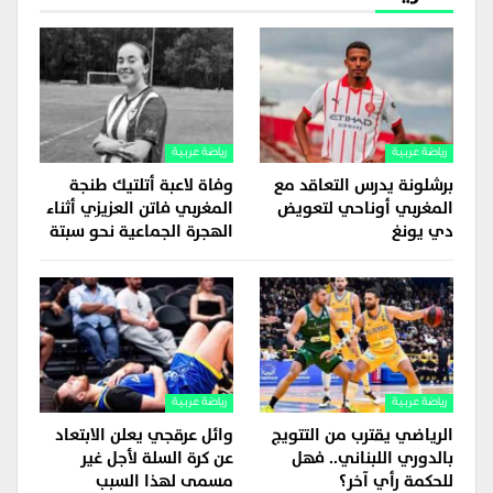
رياضة عربية
رياضة عربية
برشلونة يدرس التعاقد مع
وفاة لاعبة أتلتيك طنجة
المغربي أوناحي لتعويض
المغربي فاتن العزيزي أثناء
دي يونغ
الهجرة الجماعية نحو سبتة
رياضة عربية
رياضة عربية
الرياضي يقترب من التتويج
وائل عرقجي يعلن الابتعاد
بالدوري اللبناني.. فهل
عن كرة السلة لأجل غير
للحكمة رأي آخر؟
مسمى لهذا السبب