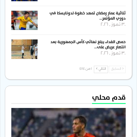
ثنائية عمار رمضان تمهد خطوة لدونايسكا في
دوري المؤتمر…
30 تموز , 2026
حمص الفداء يبلغ نهائي كأس الجمهورية بعد
انتصار عريض على…
30 تموز , 2026
السابق
التالي
1 من 484
قدم محلي