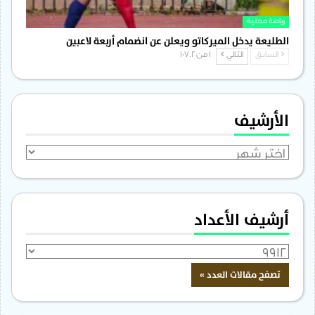
رياضة محلية
الطليعة يدخل الميركاتو ويعلن عن انضمام أربعة لاعبين
السابق
التالي
1 من 1٬702
الأرشيف
الأرشيف
أرشيف الأعداد