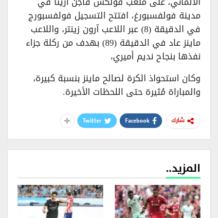
الألماني، على ملعب فولكس فاجن أرينا في
مدينة فولفسبورغ، افتتح التسجيل فولفسبورج
في الدقيقة (8) عبر اللاعب آرون زينتر، واللاعب
ماينز عاد في الدقيقة (89) بهدف من ركلة جزاء
نفذها بنجاح نديم أميري،
وكان استحواذ الكرة لصالح ماينز بنسبة كبيرة،
والمباراة مُثيرة حتى اللحظات الأخيرة.
Twitter
Facebook
شارك
المزيد..