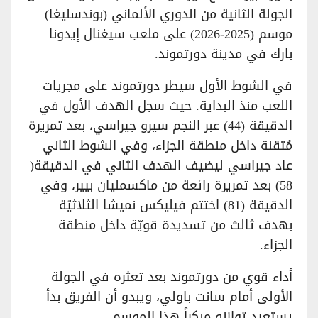
الجولة الثانية من الدوري الألماني (بوندسليغا)
موسم (2025-2026) على ملعب سيغنال إيدونا
بارك في مدينة دورتموند.
في الشوط الأول سيطر دورتموند على مجريات
اللعب منذ البداية. حيث سجل الهدف الأول في
الدقيقة (44) عبر النجم سيرو جيراسي، بعد تمريرة
مُتقنة داخل منطقة الجزاء، وفي الشوط الثاني
عاد جيراسي ليضيف الهدف الثاني في الدقيقة(
58) بعد تمريرة رائعة من ماكسمليان بيير، وفي
الدقيقة (81) اختتم فيليكس نميشا الثلاثيّة
بهدف ثالث من تسديدة قويّة داخل منطقة
الجزاء.
أداء قوي من دورتموند بعد تعثره في الجولة
الأولى أمام سانت باولي، ويبدو أن الفريق بدأ
يستعيد توازنه مبكراً هذا الموسم.