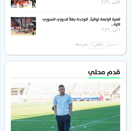
8 آب , 2026
للمرة الرابعة توالياً.. الوحدة بطلاً للدوري السوري
لكرة…
6 آب , 2026
السابق
التالي
1 من 485
قدم محلي