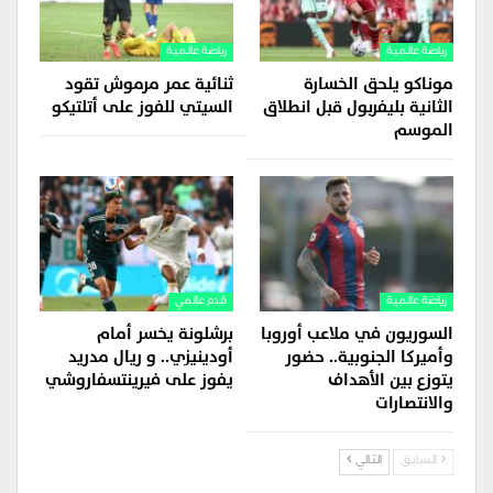
رياضة عالمية
رياضة عالمية
موناكو يلحق الخسارة
ثنائية عمر مرموش تقود
الثانية بليفربول قبل انطلاق
السيتي للفوز على أتلتيكو
الموسم
رياضة عالمية
قدم عالمي
السوريون في ملاعب أوروبا
برشلونة يخسر أمام
وأميركا الجنوبية.. حضور
أودينيزي.. و ريال مدريد
يتوزع بين الأهداف
يفوز على فيرينتسفاروشي
والانتصارات
السابق
التالي