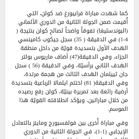
كما شهدت مباراة فرايبورغ ضد كولن، التي
أُقيمت ضمن الجولة الثانية من الدوري الألماني
(البوندسليغا) تفوقاً واضحاً لصالح كولن بنتيجة (
4-1) في الدقيقة ( 35) سجل جيكوب كامينسي
الهدف الأول بتسديدة قويّة من داخل منطقة
الجزاء، وفي الدقيقة(47) أضاف ماريوس بولتر
الهدف الثاني برأسيّة، وفي الدقيقة (56 ) سجل
جان ثييلمان الهدف الثالث من هجمة مرتدة،
وفي الدقيقة( 81) اختتم ايلمالا الرباعية بتسديدة
أرضية رائعة بعد تمريرة بينيّة، كولن رفع رصيده
من خلال مباراتين، ويؤكد انطلاقته القويّة هذا
الموسم.
وفي مباراة أُخرى بين فولفسبورج وماينز بالتعادل
الإيجابي (1-1)، في الجولة الثانية من الدوري