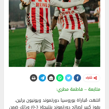
شارك
متابعة – فاطمة مطري:
انتهت مُباراة بوروسيا دورتموند ويونيون برلين،
بفوز كبير لصالح دورتموند بنتيجة( 3-0) وذلك ضمن