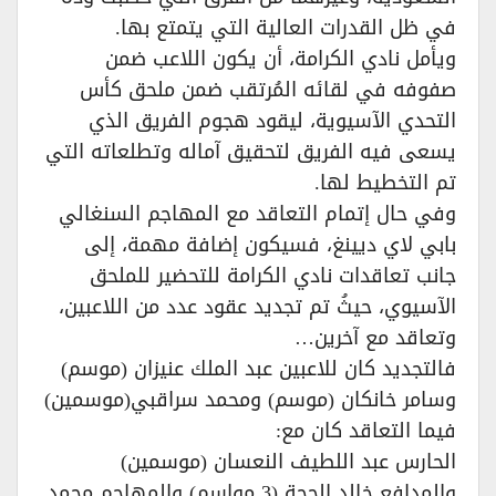
في ظل القدرات العالية التي يتمتع بها.
ويأمل نادي الكرامة، أن يكون اللاعب ضمن
صفوفه في لقائه المُرتقب ضمن ملحق كأس
التحدي الآسيوية، ليقود هجوم الفريق الذي
يسعى فيه الفريق لتحقيق آماله وتطلعاته التي
تم التخطيط لها.
وفي حال إتمام التعاقد مع المهاجم السنغالي
بابي لاي ديينغ، فسيكون إضافة مهمة، إلى
جانب تعاقدات نادي الكرامة للتحضير للملحق
الآسيوي، حيثُ تم تجديد عقود عدد من اللاعبين،
وتعاقد مع آخرين…
فالتجديد كان للاعبين عبد الملك عنيزان (موسم)
وسامر خانكان (موسم) ومحمد سراقبي(موسمين)
فيما التعاقد كان مع:
الحارس عبد اللطيف النعسان (موسمين)
والمدافع خالد الحجة (3 مواسم) والمهاجم محمد