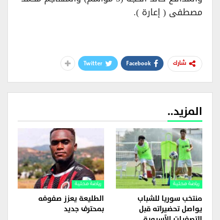
مصطفى ( إعارة ).
Twitter
Facebook
شارك
المزيد..
رياضة محلية
رياضة محلية
منتخب سوريا للشباب
الطليعة يعزز صفوفه
يواصل تحضيراته قبل
بمحترف جديد
التصفيات الآسيوية