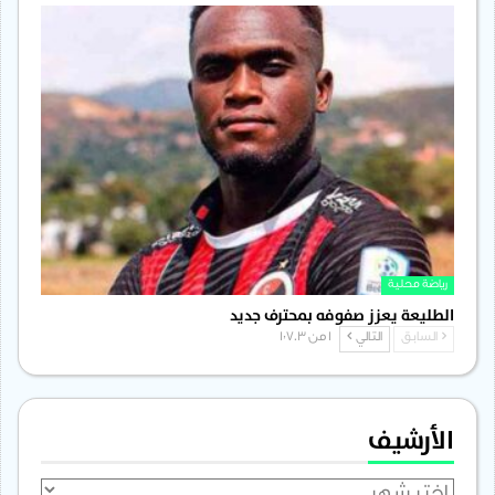
رياضة محلية
الطليعة يعزز صفوفه بمحترف جديد
السابق
التالي
1 من 1٬703
الأرشيف
الأرشيف