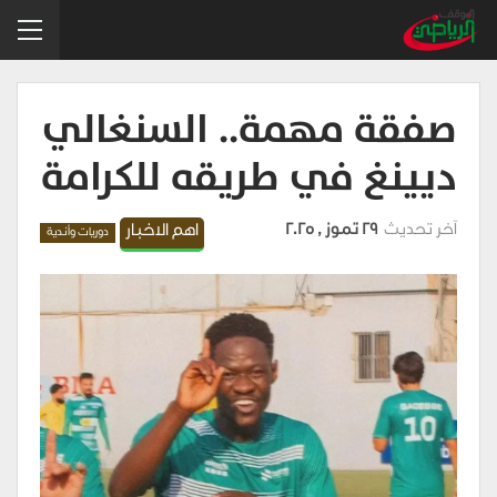
صفقة مهمة.. السنغالي
ديينغ في طريقه للكرامة
آخر تحديث
29 تموز , 2025
اهم الاخبار
دوريات وأندية