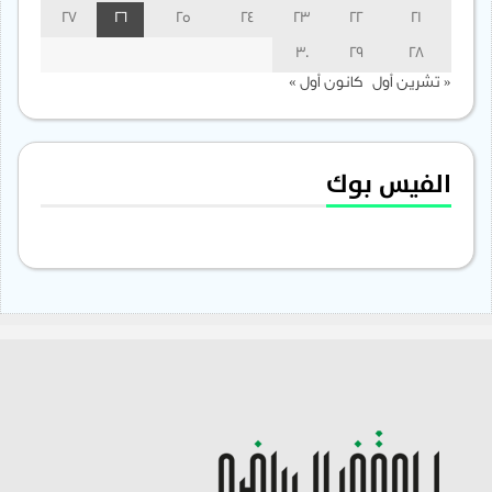
27
26
25
24
23
22
21
30
29
28
« تشرين أول
كانون أول »
الفيس بوك