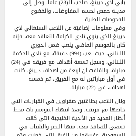
بابي لاي ديينغ، صاحب الـ(23) عاماً، وصل إلى
مدينة حمص لحسم المفاوضات، والخضوع
للفحوصات الطبية.
وفي معلومات إضافيّة عن اللاعب السنغالي لاي
ديينغ الذي ينوي نادي الكرامة التعاقد معه، فإنه
كان بالموسم الماضي يلعب ضمن الدوري
اللبناني، حيث لعب (994) دقيقة، مع نادي الحكمة
اللبناني، وسجل تسعة أهداف مع فريقه في (24)
مباراة، والمُلفت أن أربعة من أهداف ديينغ، كانت
في أول مباراتين له مع الفريق، ثم خمسة
أهداف، في (22) مباراة..
ونال اللاعب بطاقتين صفراوين في المُباريات التي
خاضها مع فريقه، وبعد انتهاء الموسم بات محط
أنظار العديد من الأندية الخليجية التي كانت
تسعى للتعاقد معه، منها النصر والشباب في
السعودية، وغيرهما من الفرق التي خطبت ودّه