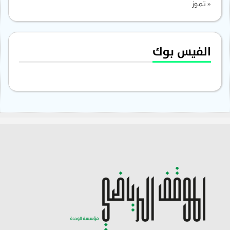
« تموز
الفيس بوك