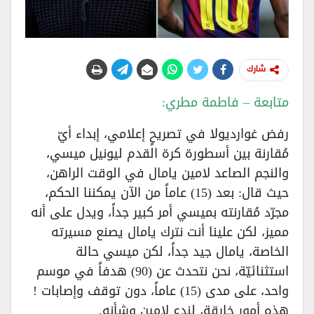
شارك
متابعة – فاطمة مطري:
رفض غوارديولا في تصريحٍ إعلامي، إبداء أيّ
مُقارنة بين أسطورة كرة القدم ليونيل ميسي،
والنجم الصاعد لامين يامال في الوقت الراهن،
حيث قال: بعد (15) عاماً من الآن يمكننا الحكم،
مجرّد مُقارنته بميسي أمر كبير جداً، ويدل على أنه
مميز، لكن علينا أنت نترك يامال يصنع مسيرته
الخاصة، يامال جيد جداً، لكن ميسي حالة
استثنائيّة، نحن نتحدث عن (90) هدفاً في موسم
واحد، على مدى (15) عاماً، دون توقف وإصابات !
هذه أمور خارقة، لندع لامين وشأنه.