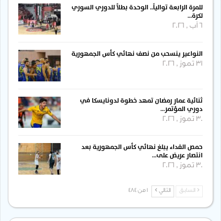
للمرة الرابعة توالياً.. الوحدة بطلاً للدوري السوري
لكرة…
6 آب , 2026
النواعير ينسحب من نصف نهائي كأس الجمهورية
31 تموز , 2026
ثنائية عمار رمضان تمهد خطوة لدونايسكا في
دوري المؤتمر…
30 تموز , 2026
حمص الفداء يبلغ نهائي كأس الجمهورية بعد
انتصار عريض على…
30 تموز , 2026
السابق
التالي
1 من 484