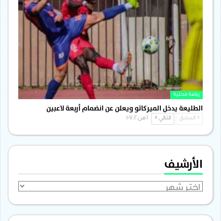
رياضة محلية
الطليعة يدخل الميركاتو ويعلن عن انضمام أربعة لاعبين
السابق
التالي
1 من 1٬702
الأرشيف
الأرشيف