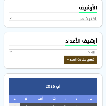
الأرشيف
الأرشيف
أرشيف الأعداد
آب 2026
س
د
ن
ث
أرب
خ
ج