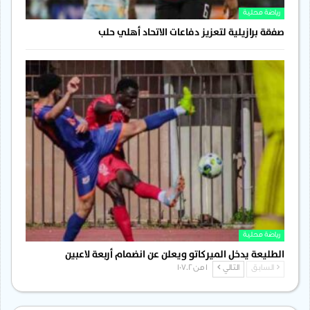
رياضة محلية
صفقة برازيلية لتعزيز دفاعات الاتحاد أهلي حلب
رياضة محلية
الطليعة يدخل الميركاتو ويعلن عن انضمام أربعة لاعبين
السابق
التالي
1 من 1٬702