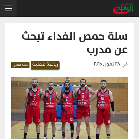
سلة حمص الفداء تبحث
عن مدرب
في
28 تموز , 2025
رياضة محلية
سلة محلي