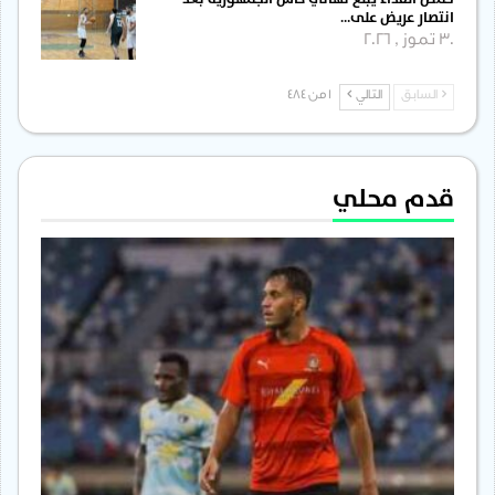
انتصار عريض على…
30 تموز , 2026
السابق
التالي
1 من 484
قدم محلي