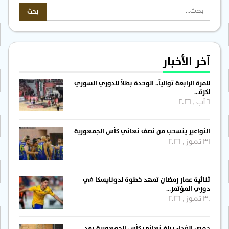
آخر الأخبار
للمرة الرابعة توالياً.. الوحدة بطلاً للدوري السوري
لكرة…
6 آب , 2026
النواعير ينسحب من نصف نهائي كأس الجمهورية
31 تموز , 2026
ثنائية عمار رمضان تمهد خطوة لدونايسكا في
دوري المؤتمر…
30 تموز , 2026
حمص الفداء يبلغ نهائي كأس الجمهورية بعد