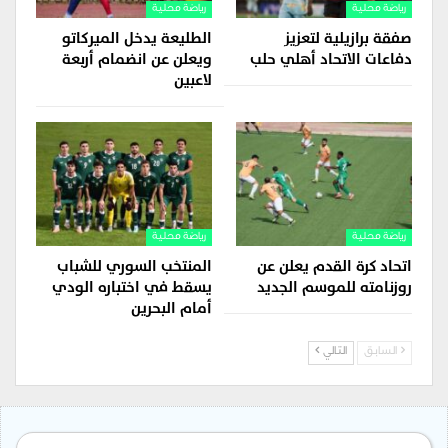
رياضة محلية
رياضة محلية
صفقة برازيلية لتعزيز
الطليعة يدخل الميركاتو
دفاعات الاتحاد أهلي حلب
ويعلن عن انضمام أربعة
لاعبين
رياضة محلية
رياضة محلية
اتحاد كرة القدم يعلن عن
المنتخب السوري للشباب
روزنامته للموسم الجديد
يسقط في اختباره الودي
أمام البحرين
السابق
التالي