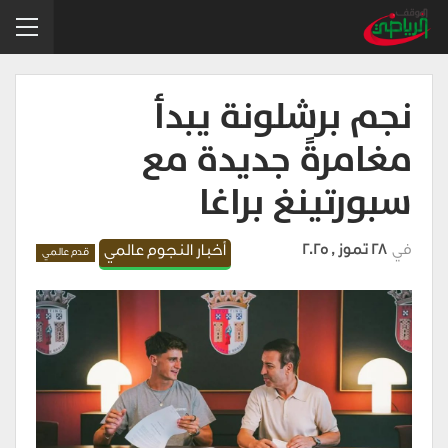
نجم برشلونة يبدأ
مغامرةً جديدة مع
سبورتينغ براغا
في
28 تموز , 2025
أخبار النجوم عالمي
قدم عالمي