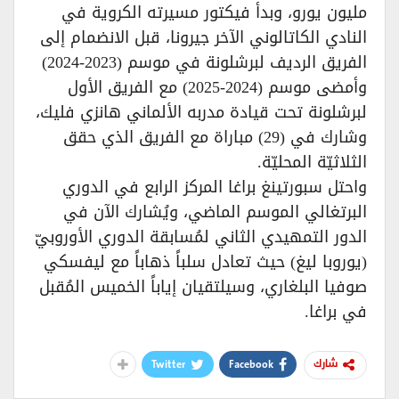
مليون يورو، وبدأ فيكتور مسيرته الكروية في
النادي الكاتالوني الآخر جيرونا، قبل الانضمام إلى
الفريق الرديف لبرشلونة في موسم (2023-2024)
وأمضى موسم (2024-2025) مع الفريق الأول
لبرشلونة تحت قيادة مدربه الألماني هانزي فليك،
وشارك في (29) مباراة مع الفريق الذي حقق
الثلاثيّة المحليّة.
واحتل سبورتينغ براغا المركز الرابع في الدوري
البرتغالي الموسم الماضي، ويُشارك الآن في
الدور التمهيدي الثاني لمُسابقة الدوري الأوروبيّ
(يوروبا ليغ) حيث تعادل سلباً ذهاباً مع ليفسكي
صوفيا البلغاري، وسيلتقيان إياباً الخميس المُقبل
في براغا.
Twitter
Facebook
شارك