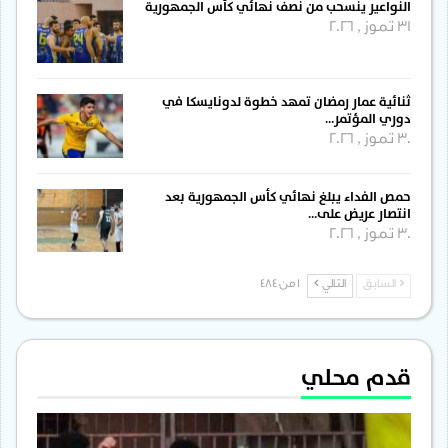
النواعير ينسحب من نصف نهائي كأس الجمهورية
31 تموز , 2026
ثنائية عمار رمضان تمهد خطوة لدونايسكا في
دوري المؤتمر…
30 تموز , 2026
حمص الفداء يبلغ نهائي كأس الجمهورية بعد
انتصار عريض على…
30 تموز , 2026
السابق
التالي
1 من 484
قدم محلي