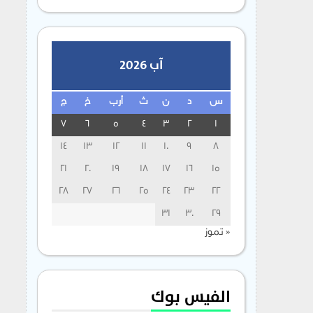
آب 2026
س
د
ن
ث
أرب
خ
ج
7
6
5
4
3
2
1
14
13
12
11
10
9
8
21
20
19
18
17
16
15
28
27
26
25
24
23
22
31
30
29
« تموز
الفيس بوك