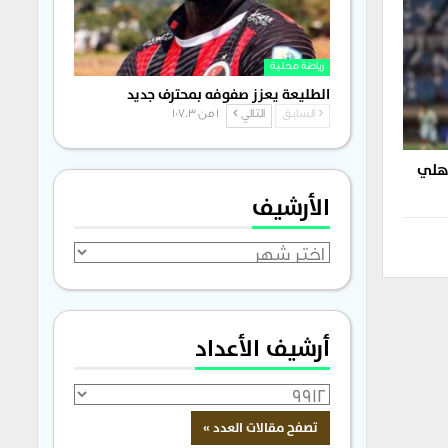
رياضة محلية
الطليعة يعزز صفوفه بمحترف جديد
السابق
التالي
1 من 1٬703
أهلي
الأرشيف
الأرشيف
أرشيف الأعداد