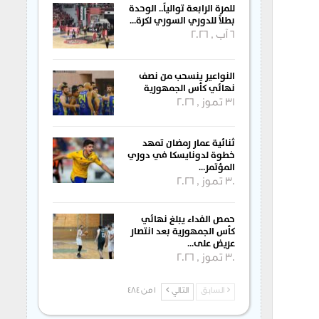
للمرة الرابعة توالياً.. الوحدة
بطلاً للدوري السوري لكرة…
6 آب , 2026
النواعير ينسحب من نصف
نهائي كأس الجمهورية
31 تموز , 2026
ثنائية عمار رمضان تمهد
خطوة لدونايسكا في دوري
المؤتمر…
30 تموز , 2026
حمص الفداء يبلغ نهائي
كأس الجمهورية بعد انتصار
عريض على…
30 تموز , 2026
السابق
التالي
1 من 484