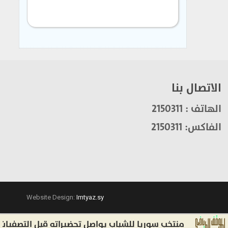
الاتصال بنا
الهاتف : 2150311
الفاكس: 2150311
Website Design:
Imtyaz.sy
منتخب سوريا للشباب يواصل تحضيراته قبل التصفيات الآسيو