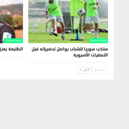
رياضة محلية
رياضة محلية
منتخب سوريا للشباب يواصل تحضيراته قبل
الطليعة يعز
التصفيات الآسيوية
السابق
التالي