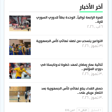
آخر الأخبار
للمرة الرابعة توالياً.. الوحدة بطلاً للدوري السوري
لكرة…
6 آب , 2026
النواعير ينسحب من نصف نهائي كأس الجمهورية
31 تموز , 2026
ثنائية عمار رمضان تمهد خطوة لدونايسكا في
دوري المؤتمر…
30 تموز , 2026
حمص الفداء يبلغ نهائي كأس الجمهورية بعد
انتصار عريض على…
30 تموز , 2026
السابق
التالي
1 من 484