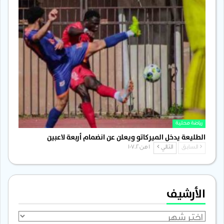
رياضة محلية
الطليعة يدخل الميركاتو ويعلن عن انضمام أربعة لاعبين
السابق
التالي
1 من 1٬702
الأرشيف
الأرشيف