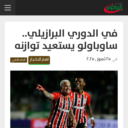
في الدوري البرازيلي..
ساوباولو يستعيد توازنه
في
25 تموز , 2025
اهم الاخبار
قدم عالمي