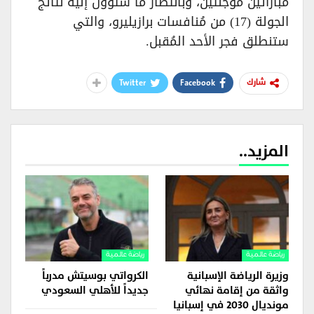
مباراتين مؤجلتين، وبانتظار ما ستؤول إليه نتائج
الجولة (17) من مُنافسات برازيليرو، والتي
ستنطلق فجر الأحد المُقبل.
Twitter
Facebook
شارك
المزيد..
رياضة عالمية
رياضة عالمية
وزيرة الرياضة الإسبانية
الكرواتي بوسيتش مدرباً
واثقة من إقامة نهائي
جديداً للأهلي السعودي
مونديال 2030 في إسبانيا