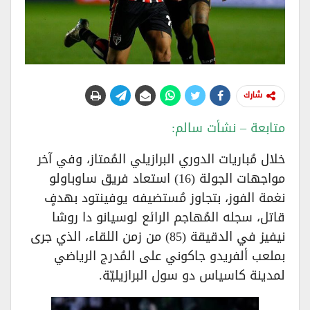
شارك
متابعة – نشأت سالم:
خلال مُباريات الدوري البرازيلي المُمتاز، وفي آخر
مواجهات الجولة (16) استعاد فريق ساوباولو
نغمة الفوز، بتجاوز مُستضيفه يوفينتود بهدفٍ
قاتل، سجله المُهاجم الرائع لوسيانو دا روشا
نيفيز في الدقيقة (85) من زمن اللقاء، الذي جرى
بملعب ألفريدو جاكوني على المُدرج الرياضي
لمدينة كاسياس دو سول البرازيليّة.