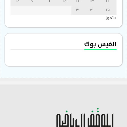
28
27
26
25
24
23
22
31
30
29
« تموز
الفيس بوك