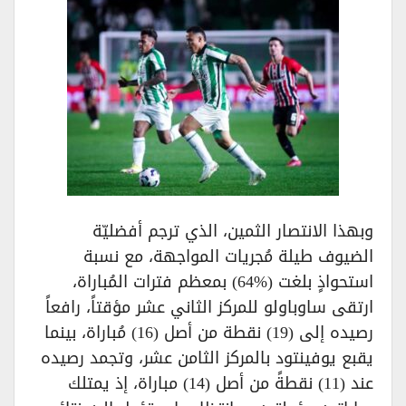
وبهذا الانتصار الثمين، الذي ترجم أفضليّة
الضيوف طيلة مُجريات المواجهة، مع نسبة
استحواذٍ بلغت (%64) بمعظم فترات المُباراة،
ارتقى ساوباولو للمركز الثاني عشر مؤقتاً، رافعاً
رصيده إلى (19) نقطة من أصل (16) مُباراة، بينما
يقبع يوفينتود بالمركز الثامن عشر، وتجمد رصيده
عند (11) نقطةً من أصل (14) مباراة، إذ يمتلك