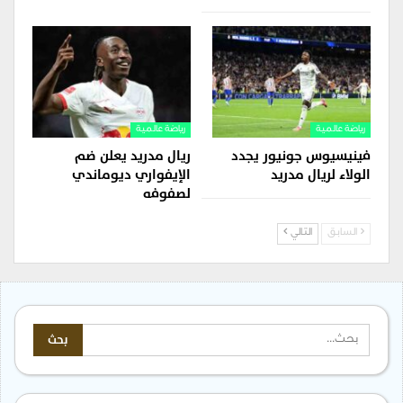
رياضة عالمية
رياضة عالمية
فينيسيوس جونيور يجدد
ريال مدريد يعلن ضم
الولاء لريال مدريد
الإيفواري ديوماندي
لصفوفه
السابق
التالي