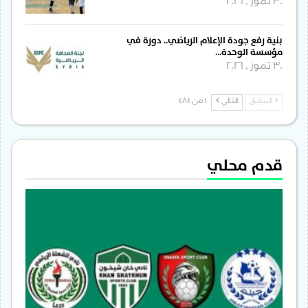
30 تموز , 2026
بنية رفع جودة الإعلام الرياضي.. دورة في
مؤسسة الوحدة…
30 تموز , 2026
السابق
التالي
1 من 484
قدم محلي