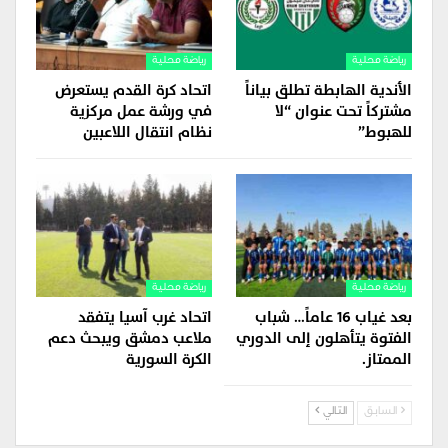
رياضة محلية
رياضة محلية
الأندية الهابطة تطلق بياناً
اتحاد كرة القدم يستعرض
مشتركاً تحت عنوان “لا
في ورشة عمل مركزية
للهبوط”
نظام انتقال اللاعبين
رياضة محلية
رياضة محلية
بعد غياب 16 عاماً… شباب
اتحاد غرب آسيا يتفقد
الفتوة يتأهلون إلى الدوري
ملاعب دمشق ويبحث دعم
الممتاز.
الكرة السورية
السابق
التالي