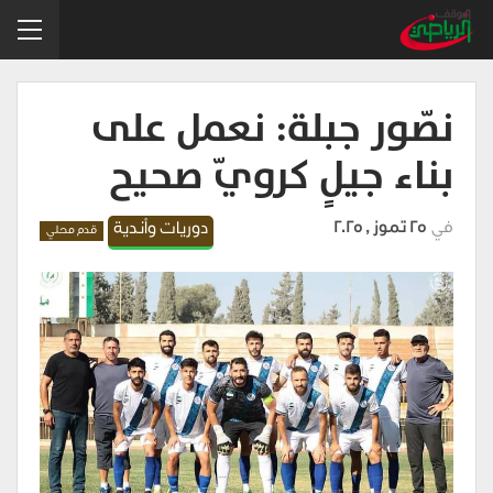
نصّور جبلة: نعمل على
بناء جيلٍ كرويّ صحيح
في
25 تموز , 2025
دوريات وأندية
قدم محلي