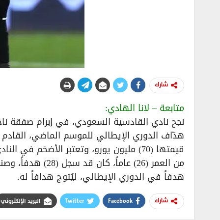
شارك
متابعة – لانا الهادي:
نجح نادي القادسية السعودي، في إبرام صفقة ناجح
هدّاف الدوري الإيطالي للموسم الماضي، القادم م
قيمتها (70) مليون يورو، وتعتبر الأضخم ف
هدفاً في الدوري الإيطالي، ليُتوج هدافاً له.
Facebook
Twitter
البريد الإلكتروني
شارك