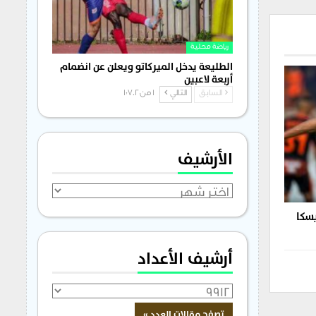
رياضة محلية
الطليعة يدخل الميركاتو ويعلن عن انضمام
أربعة لاعبين
السابق
التالي
1 من 1٬702
الأرشيف
الأرشيف
يسكا
أرشيف الأعداد