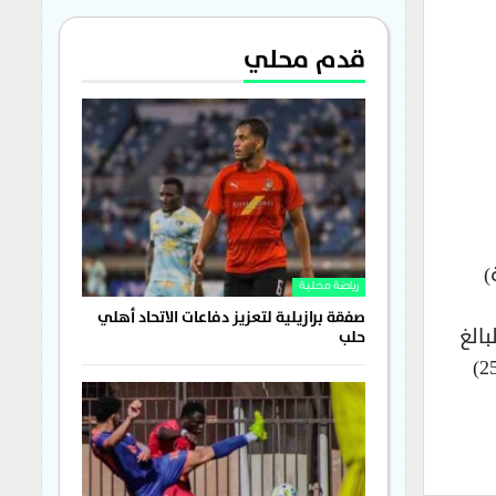
قدم محلي
)
رياضة محلية
صفقة برازيلية لتعزيز دفاعات الاتحاد أهلي
بالغ
حلب
من العمر (26) عاماً، كان قد سجل (28) هدفاً، وصنع (9) أهداف، في (49) مباراة في الموسم الماضي، منها (25)