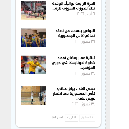
للمرة الرابعة توالياً.. الوحدة
بطلاً للدوري السوري لكرة…
6 آب , 2026
النواعير ينسحب من نصف
نهائي كأس الجمهورية
31 تموز , 2026
ثنائية عمار رمضان تمهد
خطوة لدونايسكا في دوري
المؤتمر…
30 تموز , 2026
حمص الفداء يبلغ نهائي
كأس الجمهورية بعد انتصار
عريض على…
30 تموز , 2026
السابق
التالي
1 من 484