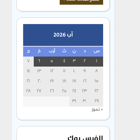
آب 2026
س
د
ن
ث
أرب
خ
ج
7
6
5
4
3
2
1
14
13
12
11
10
9
8
21
20
19
18
17
16
15
28
27
26
25
24
23
22
31
30
29
« تموز
الفيس بوك