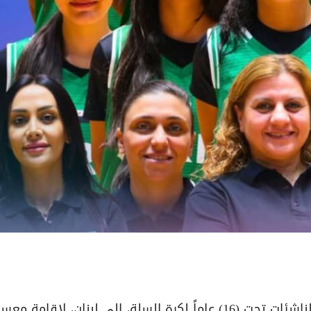
غادرتنا ظهر اليوم الثلاثاء، بعثة منتخبنا الوطني للناشئات تحت (16) عاماً لكرة السلة، إلى لبنان، لإقامة 