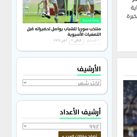
والمقامة في لبنان من (28-7) ولغاية
خبرة
رياضة محلية
منتخب سوريا للشباب يواصل تحضيراته قبل
التصفيات الآسيوية
السابق
التالي
1 من 1٬704
الأرشيف
الأرشيف
أرشيف الأعداد