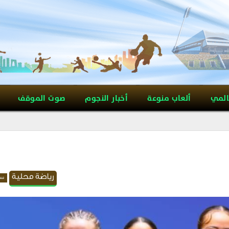
المي
ألعاب منوعة
أخبار النجوم
صوت الموقف
رياضة محلية
سل