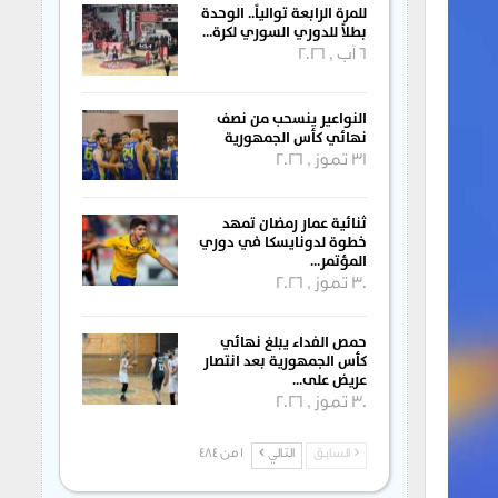
للمرة الرابعة توالياً.. الوحدة
بطلاً للدوري السوري لكرة…
6 آب , 2026
النواعير ينسحب من نصف
نهائي كأس الجمهورية
31 تموز , 2026
ثنائية عمار رمضان تمهد
خطوة لدونايسكا في دوري
المؤتمر…
30 تموز , 2026
حمص الفداء يبلغ نهائي
كأس الجمهورية بعد انتصار
عريض على…
30 تموز , 2026
السابق
التالي
1 من 484