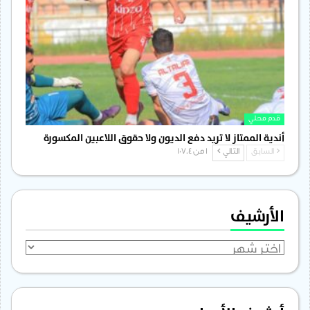
قدم محلي
أندية الممتاز لا تريد دفع الديون ولا حقوق اللاعبين المكسورة
السابق
التالي
1 من 1٬704
الأرشيف
الأرشيف