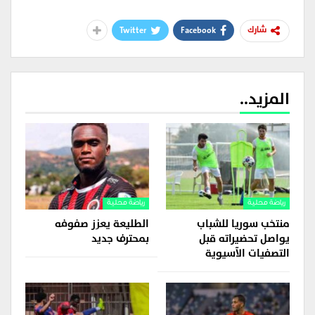
Twitter
Facebook
شارك
المزيد..
رياضة محلية
رياضة محلية
منتخب سوريا للشباب
الطليعة يعزز صفوفه
يواصل تحضيراته قبل
بمحترف جديد
التصفيات الآسيوية