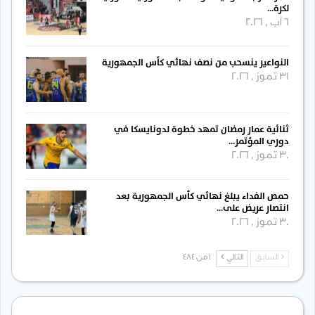
لكرة…
6 آب , 2026
النواعير ينسحب من نصف نهائي كأس الجمهورية
31 تموز , 2026
ثنائية عمار رمضان تمهد خطوة لدونايسكا في
دوري المؤتمر…
30 تموز , 2026
حمص الفداء يبلغ نهائي كأس الجمهورية بعد
انتصار عريض على…
30 تموز , 2026
السابق
التالي
1 من 484