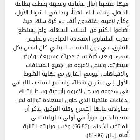
فيها منتخبنا آمال عشاقه ومحبيه بخطف بطاقة
التأهل، وقدّم أداء باهتاً، وبدا في الشوط الأول،
وكأن لاعبيه يفتقدون ألف باء كرة سلة، حيث
أضاعوا الكثير من السلات السهلة، ولم يستطع
مدربه الحلفاوي استعادة المبادرة، وتقليص
الفارق، في حين المنتخب اللبناني كان أفضل بكل
شيء، ولعب كرة سلة حديثة وسريعة، وفرض
سيطرته، وسجل لاعبوه من جميع المسافات
والاتجاهات، ليوسع الفارق مع نهاية الشوط
الأول إلى عشرين نقطة، واستمر المنتخب اللبناني
في هجومه وسجل لاعبوه بأريحية وسط ارتباك
بدفاعات منتخبنا الذي حاول استعادة توازنه لكن
محاولاته عابها التسرع وقلة التركيز، يذكر أن
منتخبنا حقق فوزاً في أولى مبارياته على
المنتخب الأردني (83-66) وخسر مباراته الثانية
أمام إيران (86-81).