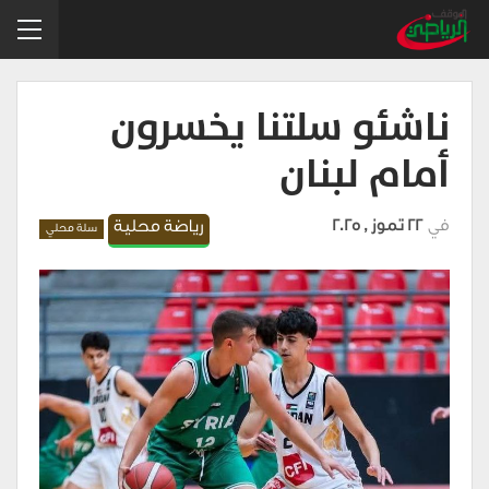
ناشئو سلتنا يخسرون
أمام لبنان
في
22 تموز , 2025
رياضة محلية
سلة محلي