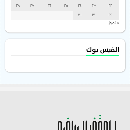
28
27
26
25
24
23
22
31
30
29
« تموز
الفيس بوك