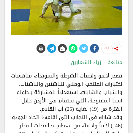
شارك
متابعة – زياد الشعابين:
تصدر لاعبو ولاعبات الشرطة والسويداء، منافسات
اختبارات المنتخب الوطني للناشئين والناشئات،
والشباب والشابات، استعداداً للمشاركة ببطولة
آسيا المفتوحة، التي ستقام في الأردن خلال
الفترة من (19) لغاية (25) آب القادم.
وقد شارك في التجارب التي أقامها اتحاد الجودو
(146) لاعباً ولاعبة، من معظم محافظات القطر،