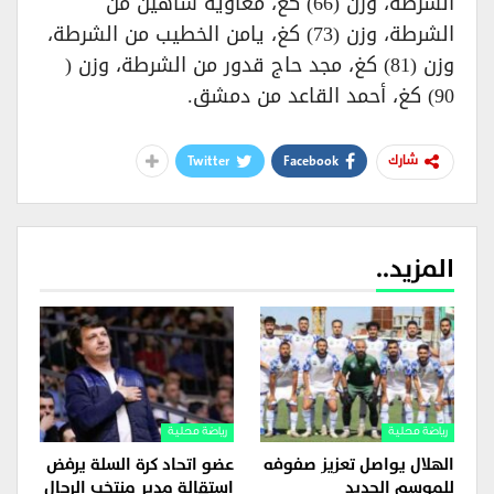
الشرطة، وزن (66) كغ، معاوية شاهين من
الشرطة، وزن (73) كغ، يامن الخطيب من الشرطة،
وزن (81) كغ، مجد حاج قدور من الشرطة، وزن (
90) كغ، أحمد القاعد من دمشق.
Twitter
Facebook
شارك
المزيد..
رياضة محلية
رياضة محلية
الهلال يواصل تعزيز صفوفه
عضو اتحاد كرة السلة يرفض
للموسم الجديد
استقالة مدير منتخب الرجال