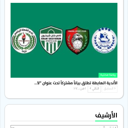
رياضة محلية
الأندية الهابطة تطلق بياناً مشتركاً تحت عنوان “لا…
السابق
التالي
1 من 1٬700
الأرشيف
الأرشيف