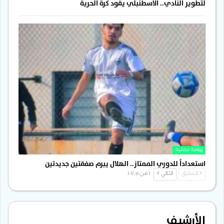
لتطوير النادي.. الاسطنبلي يقود كرة الحرية
رياضة محلية
استعداداً للدوري الممتاز.. الهلال يبرم صفقتين جديدتين
السابق
التالي
1 من 1٬705
الأرشيف