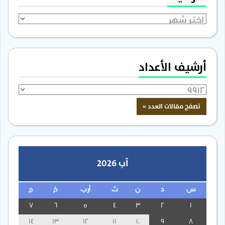
الأرشيف
أرشيف الأعداد
آب 2026
س
د
ن
ث
أرب
خ
ج
7
6
5
4
3
2
1
14
13
12
11
10
9
8