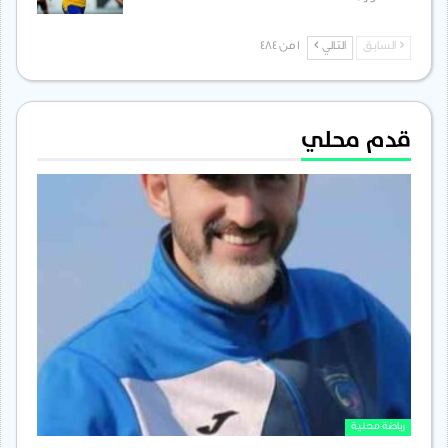
السابق
التالي
1 من 484
قدم محلي
رياضة محلية