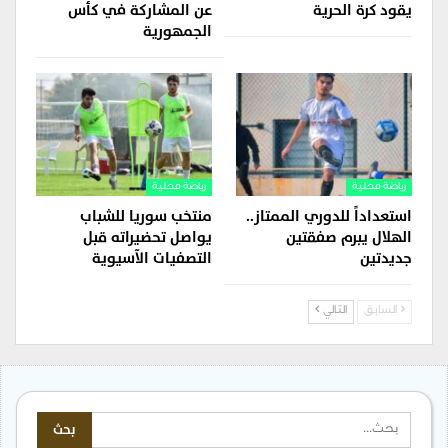
يقود كرة الحرية
عن المشاركة في كأس
الجمهورية
رياضة محلية
رياضة محلية
استعداداً للدوري الممتاز..
منتخب سوريا للشباب
الهلال يبرم صفقتين
يواصل تحضيراته قبل
جديدتين
التصفيات الآسيوية
السابق
التالي