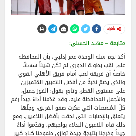
شارك
متابعة – مهند الحسني:
أكد نجم سلة الوحدة عمر إدلبي، بأن المحافظة
على لقب بطولة الدوري لم تكن شيئاً سهلاً،
خاصةً أن فريقه لعب أمام فريق الأهلي القوي
والذي يضمّ نخبةً من أفضل اللاعبين المُتميزين
على مستوى القطر، وتابع يقول: الفوز جميل،
والأجمل المحافظة عليه، وقد قدّمنا أداءً جيداً رغم
كلّ المُنغصات التي عكرت صفو الفريق، وجلّها
يتعلق بالإصابات التي لحقت بأفضل اللاعبين، ومع
ذلك قام اللاعبون البدلاء بواجبهم، وقدّموا أداءً
جيداً وخرجنا بنتيجةٍ جيدة توازي طموحنا كنادٍ كبير