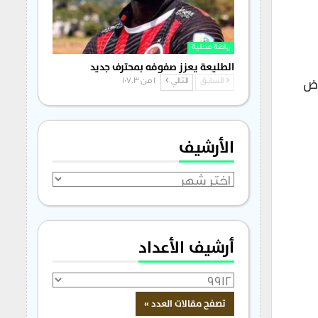
رياضة محلية
الطليعة يعزز صفوفه بمحترف جديد
) يتضمن الاعتراض
السابق
التالي
1 من 1٬703
الأرشيف
الأرشيف
أرشيف الأعداد