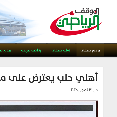
قدم محلي
سلة محلي
رياضة عربية
قدم ع
أهلي حلب يعترض على مك
في
3 تموز , 2025