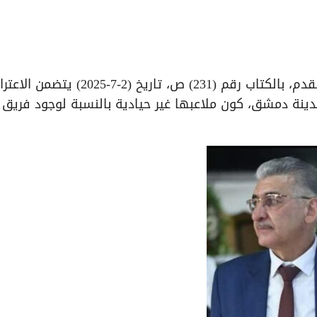
تقدّم نادي أهلي حلب إلى الاتحاد السوري لكرة القدم، بالكتاب رقم (231) ص، تاريخ (2-7-2025
دينة دمشق، كون ملاعبها غير حيادية بالنسبة لوجود فريق