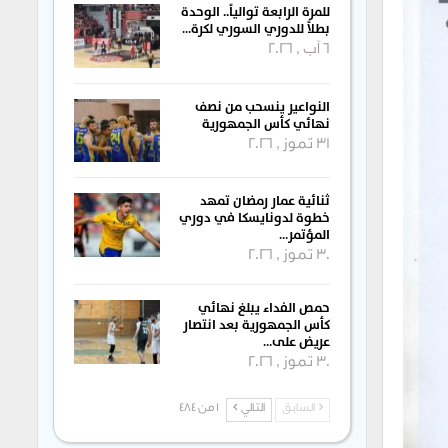
للمرة الرابعة توالياً.. الوحدة
بطلاً للدوري السوري لكرة…
6 آب , 2026
النواعير ينسحب من نصف
نهائي كأس الجمهورية
31 تموز , 2026
ثنائية عمار رمضان تمهد
خطوة لدونايسكا في دوري
المؤتمر…
30 تموز , 2026
حمص الفداء يبلغ نهائي
كأس الجمهورية بعد انتصار
عريض على…
30 تموز , 2026
السابق
التالي
1 من 484