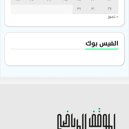
28
27
26
25
24
23
22
31
30
29
« تموز
الفيس بوك