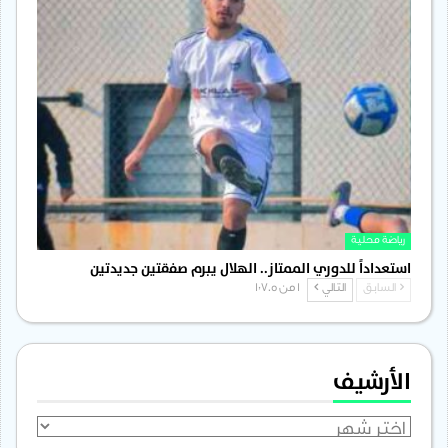
رياضة محلية
استعداداً للدوري الممتاز.. الهلال يبرم صفقتين جديدتين
السابق
التالي
1 من 1٬705
الأرشيف
الأرشيف