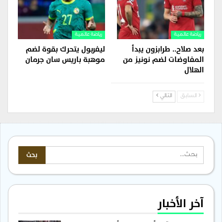
رياضة عالمية
رياضة عالمية
بعد صلاح.. طرابزون يبدأ
ليفربول يتحرك بقوة لضم
المفاوضات لضم نونيز من
موهبة باريس سان جرمان
الهلال
السابق
التالي
آخر الأخبار