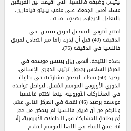
بيتيس وضيفه فالنسيا، التي أقيمت بين الفريقين
مساء أمس الجمعة، على ملعب بينيتو فيامارين،
بالتعادل الإيجابي بهدفٍ لمثله..
افتتح أنتوني التسجيل لفريق بيتيس، في
الدقيقة (40) قبل أن يُدرك رافا مير التعادل لفريق
فالنسيا في الدقيقة (75).
بهذه النتيجة، أنهى ريال بيتيس موسمه في
المركز السادس بجدول ترتيب الدوري الإسباني،
برصيد (60) نقطة، ليضمن مشاركته في بطولة
الدوري الأوروبي الموسم المُقبل، ليواصل تواجده
في المشاركات الأوروبية، بينما اختتم فالنسيا
موسمه برصيد (46) نقطة في المركز الثاني عشر،
وبالرغم من أن فريق فالنسيا لم يتمكن من حجز
أيّ بطاقةٍ للمشاركة في البطولات الأوروبية، إلّا
أنه ضمن البقاء في الليغا للموسم القادم.