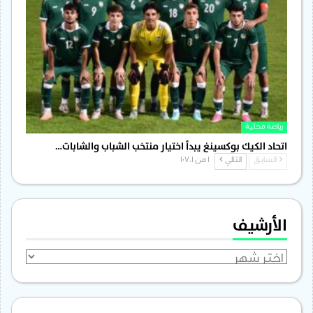
رياضة محلية
اتحاد الكيك بوكسينغ يبدأ اختيار منتخب الشباب والشابات…
السابق
التالي
1 من 1٬701
الأرشيف
الأرشيف