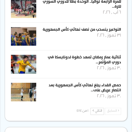
للمرة الرابعة توالياً.. الوحدة بطلاً للدوري السوري
لكرة…
6 آب , 2026
النواعير ينسحب من نصف نهائي كأس الجمهورية
31 تموز , 2026
ثنائية عمار رمضان تمهد خطوة لدونايسكا في
دوري المؤتمر…
30 تموز , 2026
حمص الفداء يبلغ نهائي كأس الجمهورية بعد
انتصار عريض على…
30 تموز , 2026
السابق
التالي
1 من 484