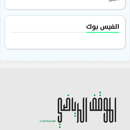
« تموز
الفيس بوك