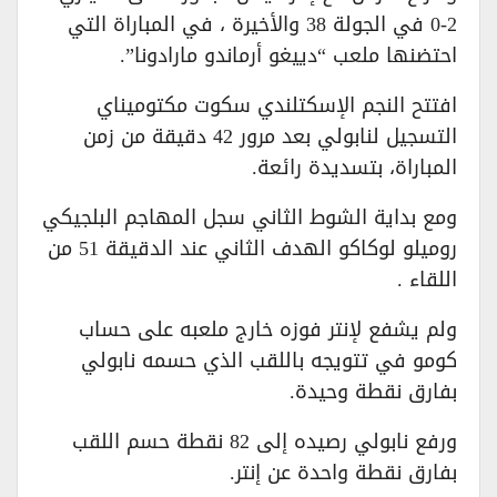
2-0 في الجولة 38 والأخيرة ، في المباراة التي
احتضنها ملعب “دييغو أرماندو مارادونا”.
افتتح النجم الإسكتلندي سكوت مكتوميناي
التسجيل لنابولي بعد مرور 42 دقيقة من زمن
المباراة، بتسديدة رائعة.
ومع بداية الشوط الثاني سجل المهاجم البلجيكي
روميلو لوكاكو الهدف الثاني عند الدقيقة 51 من
اللقاء .
ولم يشفع لإنتر فوزه خارج ملعبه على حساب
كومو في تتويجه باللقب الذي حسمه نابولي
بفارق نقطة وحيدة.
ورفع نابولي رصيده إلى 82 نقطة حسم اللقب
بفارق نقطة واحدة عن إنتر.