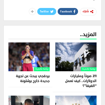
Twitter
Facebook
شارك
المزيد..
رياضة عالمية
رياضة عالمية
211 صوتاً ومليارات
بردقجي يبحث عن تجربة
الدولارات.. كيف تعمل
جديدة خارج برشلونة
“الفيفا”؟