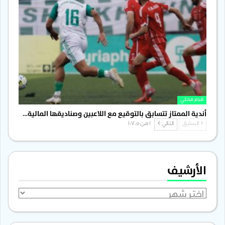
قدم محلي
أندية الممتاز تتسابق بالتوقيع مع اللاعبين وصناديقها المالية…
السابق
التالي
1 من 1٬705
الأرشيف
الأرشيف