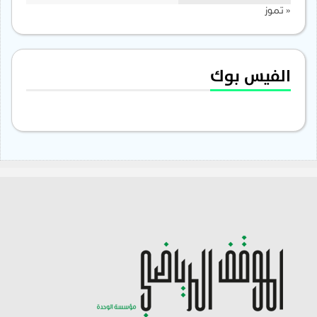
« تموز
الفيس بوك