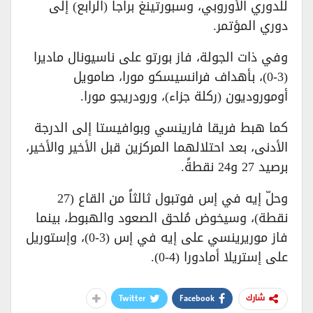
للدوري الأوروبي، وسبورتينغ براجا (الرابع) إلى
دوري المؤتمر.
وفي ذات الجولة، فاز بورتو على ناسيونال ماديرا
(3-0)، بأهداف فرانسيسكو مورا، صامويل
أوموروديون (ركلة جزاء)، ورودريجو مورا.
كما هبط فريقا فارينسي وبوافيستا إلى الدرجة
الأدنى، بعد احتلالهما المركزين قبل الأخير والأخير،
برصيد 27 و24 نقطةً.
وحلّ إيه في إس فوتبول ثالثاً من القاع (27
نقطة)، وسيخوض مُلحق الصعود والهبوط، بينما
فاز موريرينسي على إيه في إس (3-0)، وإستوريل
على إستريلا أمادورا (4-0).
Twitter
Facebook
شارك