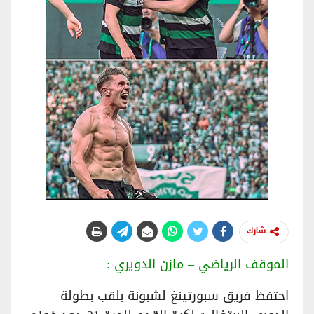
شارك
الموقف الرياضي – مازن الدويري :
احتفظ فريق سبورتينغ لشبونة بلقب بطولة