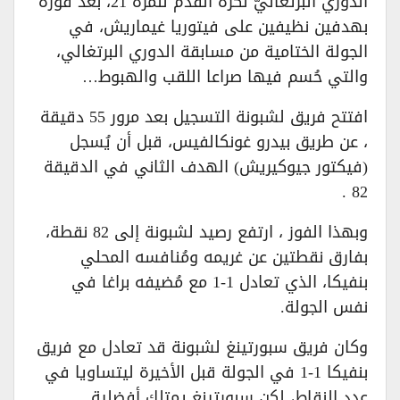
الدوري البرتغاليّ لكرة القدم للمرة 21، بعد فوزه
بهدفين نظيفين على فيتوريا غيماريش، في
الجولة الختامية من مسابقة الدوري البرتغالي،
والتي حُسم فيها صراعا اللقب والهبوط…
افتتح فريق لشبونة التسجيل بعد مرور 55 دقيقة
، عن طريق بيدرو غونكالفيس، قبل أن يُسجل
(فيكتور جيوكيريش) الهدف الثاني في الدقيقة
82 .
وبهذا الفوز ، ارتفع رصيد لشبونة إلى 82 نقطة،
بفارق نقطتين عن غريمه ومُنافسه المحلي
بنفيكا، الذي تعادل 1-1 مع مُضيفه براغا في
نفس الجولة.
وكان فريق سبورتينغ لشبونة قد تعادل مع فريق
بنفيكا 1-1 في الجولة قبل الأخيرة ليتساويا في
عدد النقاط، لكن سبورتينغ يمتلك أفضلية