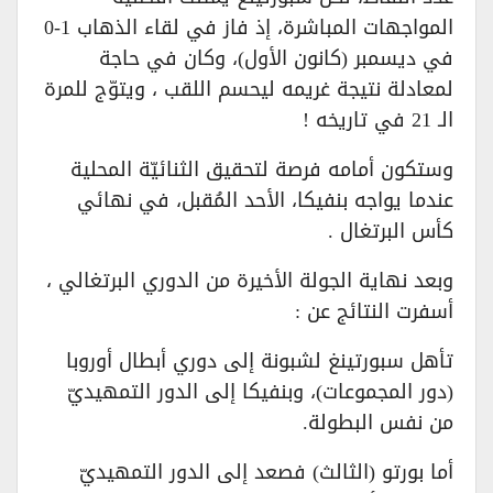
المواجهات المباشرة، إذ فاز في لقاء الذهاب 1-0
في ديسمبر (كانون الأول)، وكان في حاجة
لمعادلة نتيجة غريمه ليحسم اللقب ، ويتوّج للمرة
الـ 21 في تاريخه !
وستكون أمامه فرصة لتحقيق الثنائيّة المحلية
عندما يواجه بنفيكا، الأحد المُقبل، في نهائي
كأس البرتغال .
وبعد نهاية الجولة الأخيرة من الدوري البرتغالي ،
أسفرت النتائج عن :
تأهل سبورتينغ لشبونة إلى دوري أبطال أوروبا
(دور المجموعات)، وبنفيكا إلى الدور التمهيديّ
من نفس البطولة.
أما بورتو (الثالث) فصعد إلى الدور التمهيديّ