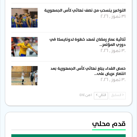
النواعير ينسحب من نصف نهائي كأس الجمهورية
31 تموز , 2026
ثنائية عمار رمضان تمهد خطوة لدونايسكا في
دوري المؤتمر…
30 تموز , 2026
حمص الفداء يبلغ نهائي كأس الجمهورية بعد
انتصار عريض على…
30 تموز , 2026
السابق
التالي
1 من 484
قدم محلي