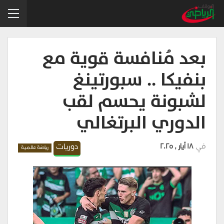
بعد مُنافسة قوية مع
بنفيكا .. سبورتينغ
لشبونة يحسم لقب
الدوري البرتغالي
في
18 أيار , 2025
دوريات
رياضة عالمية