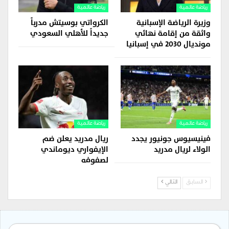
رياضة عالمية
رياضة عالمية
وزيرة الرياضة الإسبانية
الكرواتي بوسيتش مدرباً
واثقة من إقامة نهائي
جديداً للأهلي السعودي
مونديال 2030 في إسبانيا
رياضة عالمية
رياضة عالمية
فينيسيوس جونيور يجدد
ريال مدريد يعلن ضم
الولاء لريال مدريد
الإيفواري ديوماندي
لصفوفه
السابق
التالي