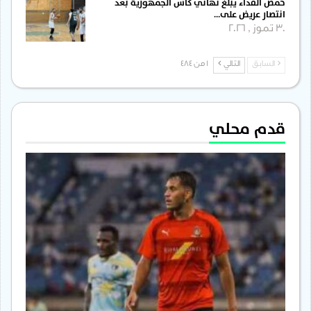
حمص الفداء يبلغ نهائي كأس الجمهورية بعد
انتصار عريض على…
30 تموز , 2026
السابق
التالي
1 من 484
قدم محلي