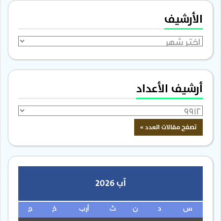
الأرشيف
الأرشيف
أرشيف الأعداد
آب 2026
س
د
ن
ث
أرب
خ
ج