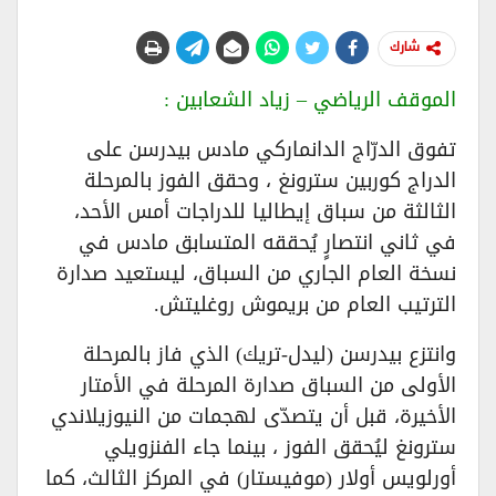
شارك
الموقف الرياضي – زياد الشعابين :
تفوق الدرّاج الدانماركي مادس بيدرسن على
الدراج كوربين سترونغ ، وحقق الفوز بالمرحلة
الثالثة من سباق إيطاليا للدراجات أمس الأحد،
في ثاني انتصارٍ يُحققه المتسابق مادس في
نسخة العام الجاري من السباق، ليستعيد صدارة
الترتيب العام من بريموش روغليتش.
وانتزع بيدرسن (ليدل-تريك) الذي فاز بالمرحلة
الأولى من السباق صدارة المرحلة في الأمتار
الأخيرة، قبل أن يتصدّى لهجمات من النيوزيلاندي
سترونغ ليُحقق الفوز ، بينما جاء الفنزويلي
أورلويس أولار (موفيستار) في المركز الثالث، كما