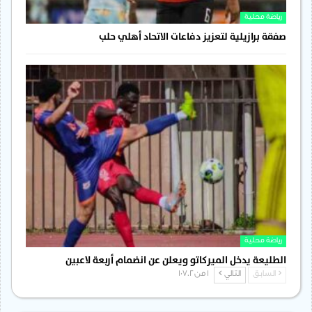
رياضة محلية
صفقة برازيلية لتعزيز دفاعات الاتحاد أهلي حلب
رياضة محلية
الطليعة يدخل الميركاتو ويعلن عن انضمام أربعة لاعبين
السابق
التالي
1 من 1٬702