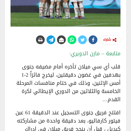
شارك
متابعة – مازن الدويري:
قلب أي سي ميلان تأخره أمام مضيفه جنوى
بهدفين في غضون دقيقتين، ليخرج فائزاً 2-1
أمس الإثنين، وذلك في ختام منافسات المرحلة
الخامسة والثلاثين من الدوري الإيطالي لكرة
القدم…
افتتح فريق جنوى التسجيل عند الدقيقة 61 عبن
فيتور كارفاليو، بعد دقيقة واحدة من مشاركته
كبديلٍ ، قبل أن ينجح فريق ميلان في إدراك