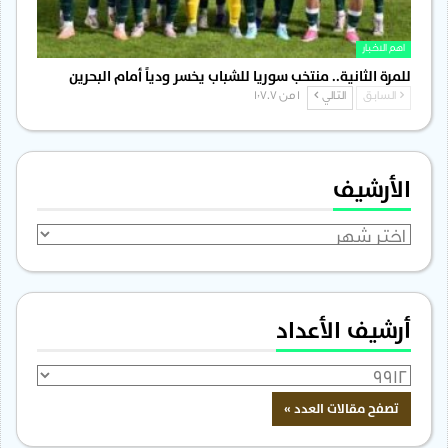
اهم الاخبار
للمرة الثانية.. منتخب سوريا للشباب يخسر ودياً أمام البحرين
السابق
التالي
1 من 1٬707
الأرشيف
الأرشيف
أرشيف الأعداد