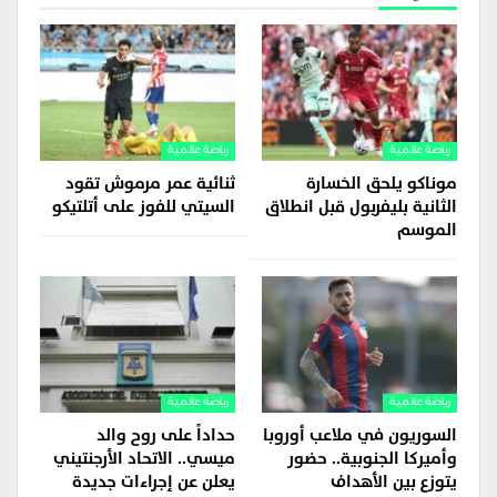
رياضة عالمية
رياضة عالمية
موناكو يلحق الخسارة
ثنائية عمر مرموش تقود
الثانية بليفربول قبل انطلاق
السيتي للفوز على أتلتيكو
الموسم
رياضة عالمية
رياضة عالمية
السوريون في ملاعب أوروبا
حداداً على روح والد
وأميركا الجنوبية.. حضور
ميسي.. الاتحاد الأرجنتيني
يتوزع بين الأهداف
يعلن عن إجراءات جديدة