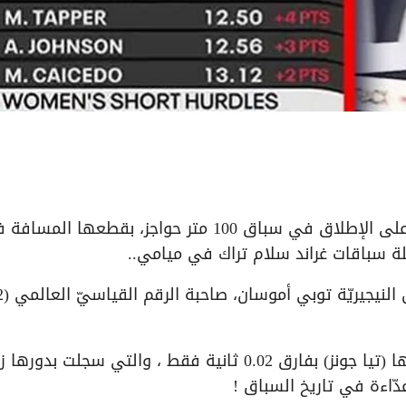
حققت الأميركية (ماساي روسيل) ثاني أسرع زمنٍ على الإطلاق في سباق 100 متر حواجز، بقطعها ال
ولم تسبق ر
وتغلّبت روسيل بطلة أولمبياد باريس على مواطنتها (تيا جونز) بفارق 0.02 ثانية فقط ، والتي سجلت بدوره