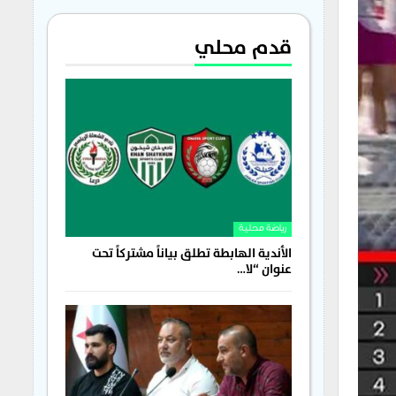
قدم محلي
رياضة محلية
الأندية الهابطة تطلق بياناً مشتركاً تحت
عنوان “لا…