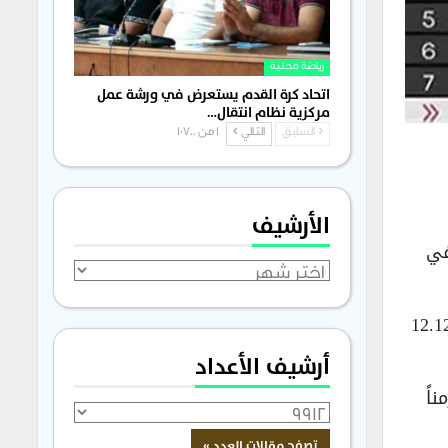
رياضة محلية
اتحاد كرة القدم يستعرض في ورشة عمل
مركزية نظام انتقال…
السابق
التالي
1 من 1٬700
الأرشيف
مسافة في
الأرشيف
وسيل في تاريخ هذه المسافة، سوى النيجيريّة توبي أموسان، صاحبة الرقم القياسيّ العالمي (12.12
أرشيف الأعداد
ا زمناً