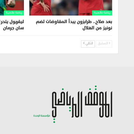
رياضة عالمية
رياضة عالمية
بعد صلاح.. طرابزون يبدأ المفاوضات لضم
ليفربول يتح
نونيز من الهلال
سان جرمان
السابق
التالي