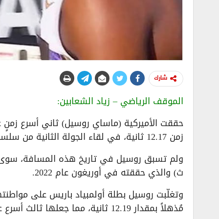
شارك
الموقف الرياضي – زياد الشعابين:
زمن 12.17 ثانية، في لقاء الجولة الثانية من سلسلة سباقات غراند سلام تراك في ميامي..
ث) والذي حققته في أوريغون عام 2022.
مُذهلاً بمقدار 12.19 ثانية، مما جعلها ثالث أسرع عدّاءة في تاريخ السباق !