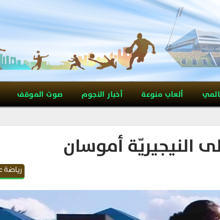
المي
ألعاب منوعة
أخبار النجوم
صوت الموقف
ى النيجيريّة أموسان
رياضة ع