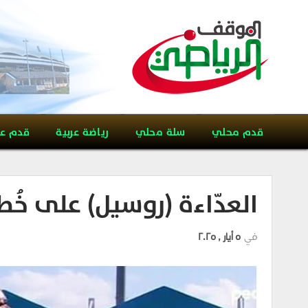
قدم محلي
سلة محلي
رياضة عربية
قدم ع
العدّاءة (روسيل) على خُط
في
5 أيار , 2025