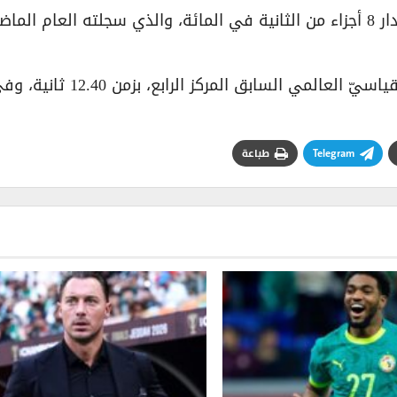
وحسّنت روسيل أفضل رقمٍ سابق لها (12.25) بمقدار 8 أجزاء من الثانية في المائة، والذي سجلته العام ال
واحتلت الأمريكية (كندرا هاريسون) حاملة الرقم القياسيّ العالمي السابق المركز الرابع، بزمن .40
Telegram
طباعة