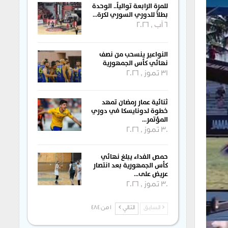
للمرة الرابعة توالياً.. الوحدة
بطلاً للدوري السوري لكرة…
6 آب , 2026
النواعير ينسحب من نصف
نهائي كأس الجمهورية
31 تموز , 2026
ثنائية عمار رمضان تمهد
خطوة لدونايسكا في دوري
المؤتمر…
30 تموز , 2026
حمص الفداء يبلغ نهائي
كأس الجمهورية بعد انتصار
عريض على…
30 تموز , 2026
السابق
التالي
1 من 484