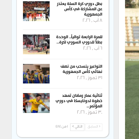
بطل دوري كرة السلة يعتذر
عن المشاركة في كأس
الجمهورية
8 آب , 2026
للمرة الرابعة توالياً.. الوحدة
بطلاً للدوري السوري لكرة…
6 آب , 2026
النواعير ينسحب من نصف
نهائي كأس الجمهورية
31 تموز , 2026
ثنائية عمار رمضان تمهد
خطوة لدونايسكا في دوري
المؤتمر…
30 تموز , 2026
السابق
التالي
1 من 484