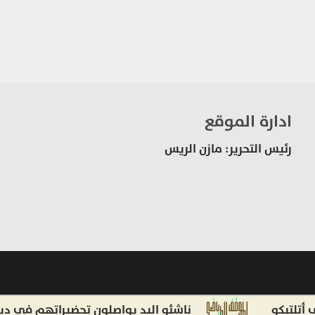
ادارة الموقع
رئيس التحرير: مازن الريس
و
ناشئو اليد يواصلون تحضيراتهم في دير عطية ا