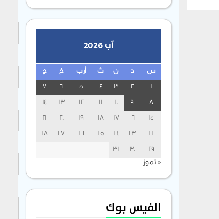
آب 2026
س
د
ن
ث
أرب
خ
ج
7
6
5
4
3
2
1
14
13
12
11
10
9
8
21
20
19
18
17
16
15
28
27
26
25
24
23
22
31
30
29
« تموز
الفيس بوك