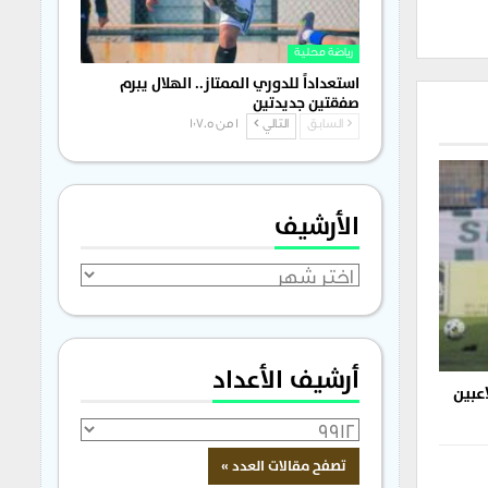
رياضة محلية
استعداداً للدوري الممتاز.. الهلال يبرم
صفقتين جديدتين
السابق
التالي
1 من 1٬705
الأرشيف
الأرشيف
أرشيف الأعداد
اعبين