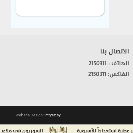
الاتصال بنا
الهاتف : 2150311
الفاكس: 2150311
Website Design:
Imtyaz.sy
ستعداداً للآسيوية
السوريون في ملاعب أوروبا وأ