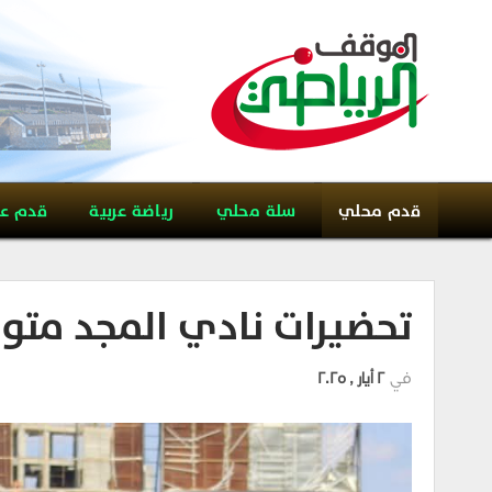
قدم محلي
سلة محلي
رياضة عربية
قدم ع
تحضيرات نادي المجد متوا
في
2 أيار , 2025