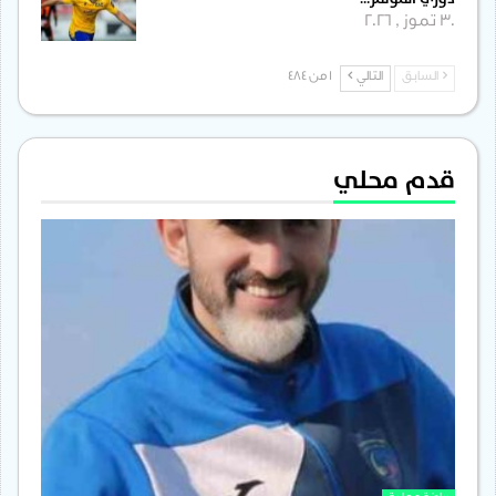
30 تموز , 2026
السابق
التالي
1 من 484
قدم محلي