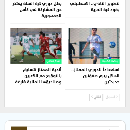
لتطوير النادي.. الاسطنبلي
بطل دوري كرة السلة يعتذر
يقود كرة الحرية
عن المشاركة في كأس
الجمهورية
رياضة محلية
قدم محلي
استعداداً للدوري الممتاز..
أندية الممتاز تتسابق
الهلال يبرم صفقتين
بالتوقيع مع اللاعبين
جديدتين
وصناديقها المالية فارغة
السابق
التالي