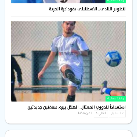
رياضة محلية
لتطوير النادي.. الاسطنبلي يقود كرة الحرية
رياضة محلية
استعداداً للدوري الممتاز.. الهلال يبرم صفقتين جديدتين
السابق
التالي
1 من 1٬705