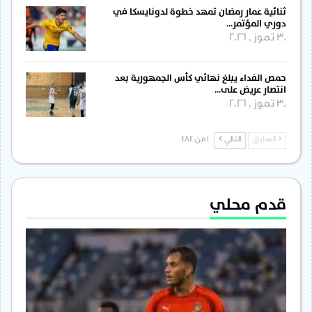
ثنائية عمار رمضان تمهد خطوة لدونايسكا في
دوري المؤتمر…
30 تموز , 2026
حمص الفداء يبلغ نهائي كأس الجمهورية بعد
انتصار عريض على…
30 تموز , 2026
السابق
التالي
1 من 484
قدم محلي