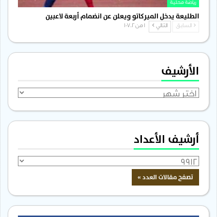
رياضة محلية
الطليعة يدخل الميركاتو ويعلن عن انضمام أربعة لاعبين
السابق
التالي
1 من 1٬702
الأرشيف
الأرشيف
أرشيف الأعداد