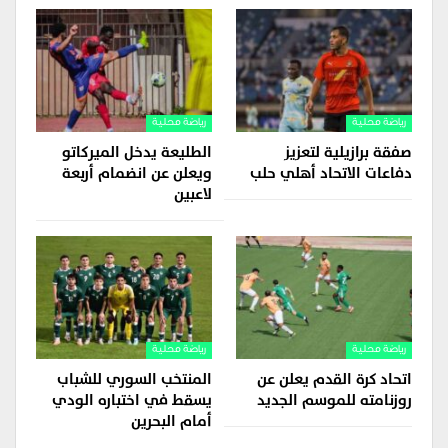
رياضة محلية
رياضة محلية
صفقة برازيلية لتعزيز
الطليعة يدخل الميركاتو
دفاعات الاتحاد أهلي حلب
ويعلن عن انضمام أربعة
لاعبين
رياضة محلية
رياضة محلية
اتحاد كرة القدم يعلن عن
المنتخب السوري للشباب
روزنامته للموسم الجديد
يسقط في اختباره الودي
أمام البحرين