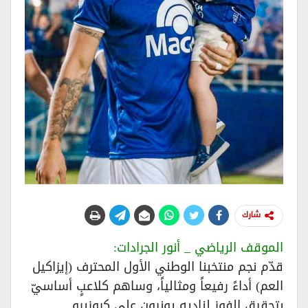
شارك
الموقف الرياضي _ أنور الجرادات:
قدّم نجم منتخبنا الوطني الأول المحترف (إيزاكيل
العم) أداءً رفيعاً ومثالياً، وساهم كلاعبٍ أساسيّ
بتحقيق الفوز لناديه يونيون على كروزيرو