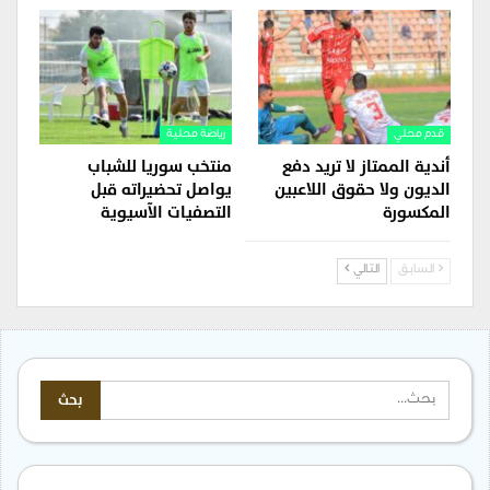
قدم محلي
رياضة محلية
أندية الممتاز لا تريد دفع
منتخب سوريا للشباب
الديون ولا حقوق اللاعبين
يواصل تحضيراته قبل
المكسورة
التصفيات الآسيوية
السابق
التالي