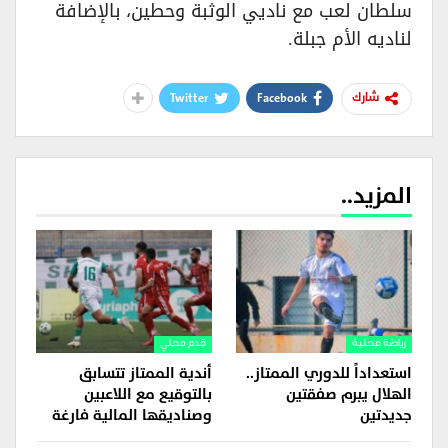
سلطان لعب مع ناديي الوثبة وحطين، بالإضافة
لناديه الأم جبلة.
Twitter
Facebook
شارك
المزيد..
رياضة محلية
قدم محلي
استعداداً للدوري الممتاز..
أندية الممتاز تتسابق
الهلال يبرم صفقتين
بالتوقيع مع اللاعبين
جديدتين
وصناديقها المالية فارغة