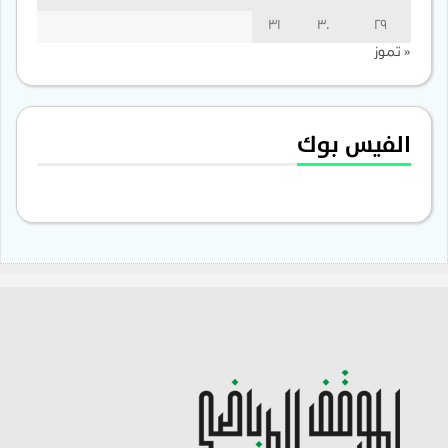
31
30
29
« تموز
الفيس بوك