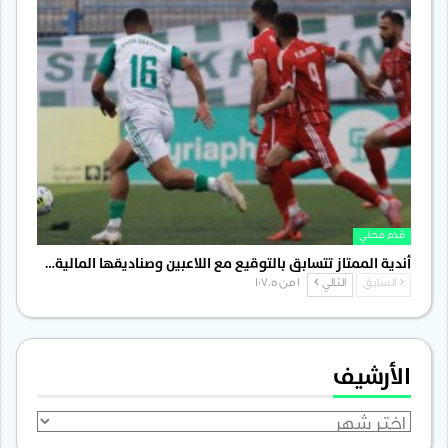
قدم محلي
أندية الممتاز تتسابق بالتوقيع مع اللاعبين وصناديقها المالية…
السابق
التالي
1 من 1٬705
الأرشيف
الأرشيف